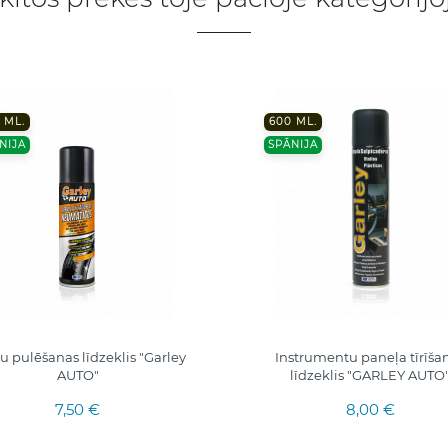
 ML.
600 ML.
NIJA
SPĀNIJA
u pulēšanas līdzeklis "Garley
Instrumentu paneļa tīrīša
AUTO"
līdzeklis "GARLEY AUTO
7,50 €
8,00 €