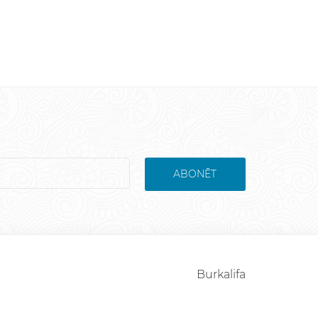
ABONĒT
Burkalifa