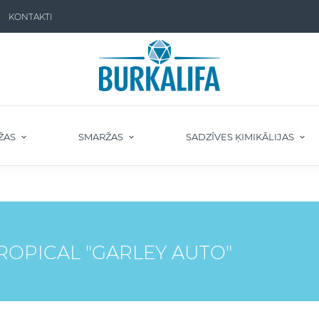
KONTAKTI
ŽAS
SMARŽAS
SADZĪVES ĶIMIKĀLIJAS
ROPICAL "GARLEY AUTO"