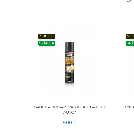
300 ML.
500
SPĀNIJA
SPĀ
 "GARLEY
PANEĻA TĪRĪTĀJS VANILJAS "GARLEY
Riep
AUTO"
5,00 €