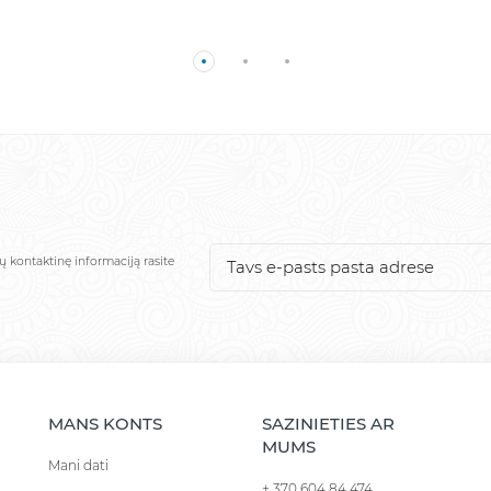
ų kontaktinę informaciją rasite
MANS KONTS
SAZINIETIES AR
MUMS
Mani dati
+ 370 604 84 474