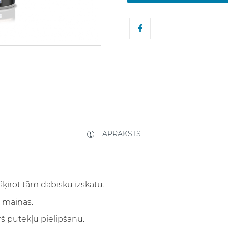
APRAKSTS
šķirot tām dabisku izskatu.
 maiņas.
rš putekļu pielipšanu.