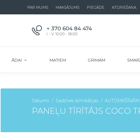
PAR MUMS
MAKSĀJUMS
PIEGĀDE
ATGRIEŠANA
+ 370 604 84 474
I - V: 10:00 - 18:00
ĀDAI
MATIEM
GRIMAM
SMAR
Sākums
Sadzīves ķimikālijas
AUTOMAŠĪNĀM
PANEĻU TĪRĪTĀJS COCO T