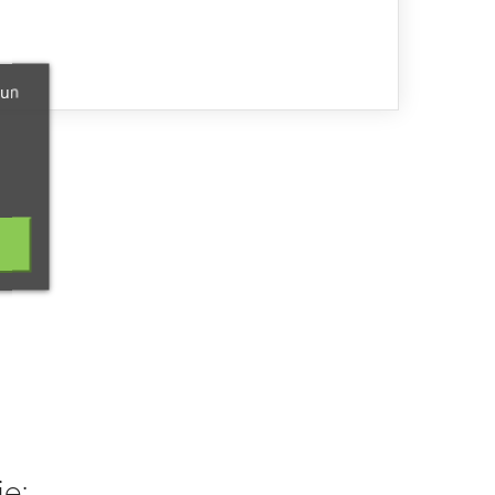
 un
je: