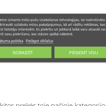
ietne izmanto trešo pušu izsekošanas tehnoloģijas, lai nodrošinātu
rtraukti uzlabotu mūsu pakalpojumus, kā arī rādītu reklāmas, kas
lst lietotāju interesēm. Es piekrītu un jebkurā laikā varu atsaukt vai
īt savu piekrišanu, kas stāsies spēkā nākotnē.
ātuma politika
Pielāgot sīkfailus
NORAIDĪT
PIEŅEMT VISU
kitos prekės toje pačioje kategorijo