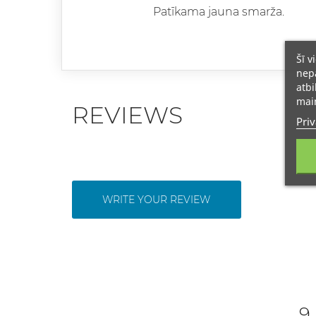
Patīkama jauna smarža.
Šī v
nepā
atbi
main
REVIEWS
Priv
WRITE YOUR REVIEW
9 