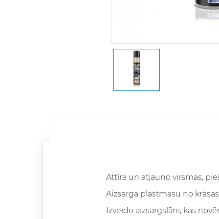
Attīra un atjauno virsmas, pie
Aizsargā plastmasu no krāsas
Izveido aizsargslāni, kas novē