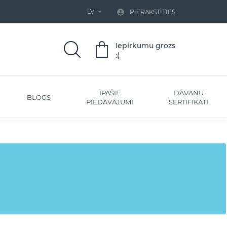
LV


PIERAKSTĪTIES
Iepirkumu grozs
:(
ĪPAŠIE
DĀVANU
BLOGS
PIEDĀVĀJUMI
SERTIFIKĀTI