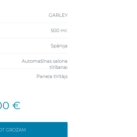
GARLEY
500 ml.
Spānija
Automašīnas salona
tīrīšanai
Paneļa tīrītājs
00 €
NOT GROZAM