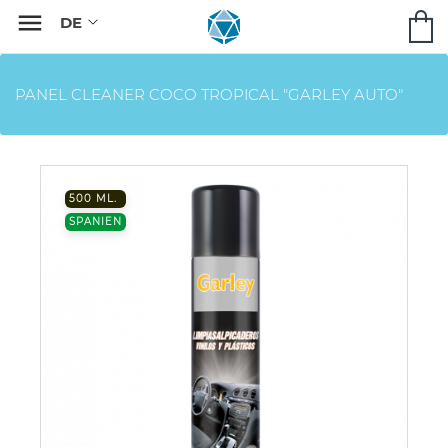

PANEL CLEANER COCO TROPICAL "GARLEY AUTO"
500 ML.
SPANIEN