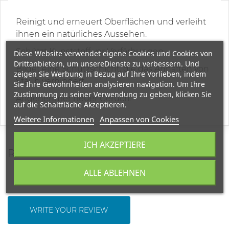
Reinigt und erneuert Oberflächen und verleiht
ihnen ein natürliches Aussehen.
Schützt Kunststoff vor Verfärbungen.
Diese Website verwendet eigene Cookies und Cookies von
Drittanbietern, um unsereDienste zu verbessern. Und
Bildet eine Schutzschicht, die das Anhaften von
zeigen Sie Werbung in Bezug auf Ihre Vorlieben, indem
Staub verhindert.
Sie Ihre Gewohnheiten analysieren navigation. Um Ihre
Zustimmung zu seiner Verwendung zu geben, klicken Sie
Angenehmer neuer Geruch.
auf die Schaltfläche Akzeptieren.
Weitere Informationen
Anpassen von Cookies
ICH AKZEPTIERE
REVIEWS
ALLE ABLEHNEN
WRITE YOUR REVIEW