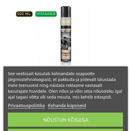
500 ML.
HISPAANIA
See veebisait kasutab kolmandate osapoolte
jälgimistehnoloogiaid, et pakkuda ja pidevalt täiustada
PANEELIPUUDER COCO TROPICAL "GARLEY AUTO"
meie teenuseid ning näidata reklaame vastavalt
kasutajate huvidele. Olen nõus ja võin oma nõusoleku igal
ajal tagasi võtta või seda muuta, mis kehtib edaspidi.
8,00 €
Privaatsuspoliitika
Kohanda küpsiseid
NÕUSTUN KÕIGEGA