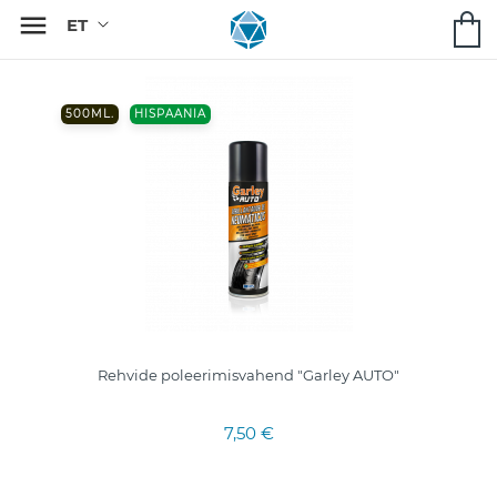

500ML.
HISPAANIA
Rehvide poleerimisvahend "Garley AUTO"
7,50 €