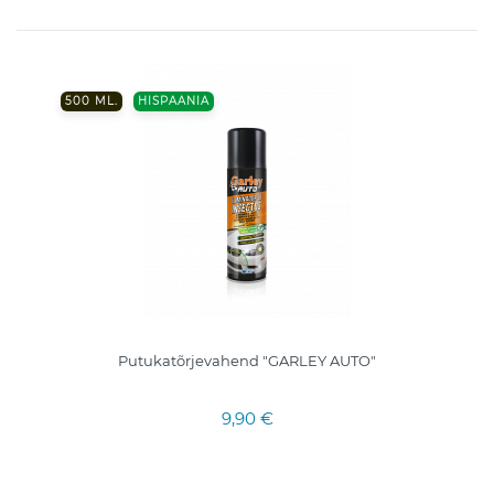
500 ML.
HISPAANIA
Putukatõrjevahend "GARLEY AUTO"
9,90 €