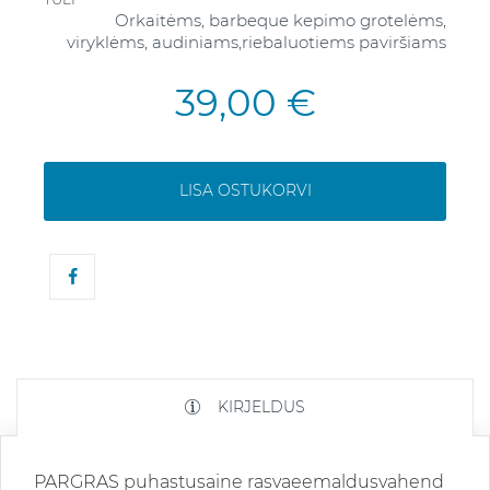
Orkaitėms, barbeque kepimo grotelėms,
viryklėms, audiniams,riebaluotiems paviršiams
39,00 €
LISA OSTUKORVI
KIRJELDUS
PARGRAS puhastusaine rasvaeemaldusvahend