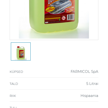
FARMICOL SpA
KÜPSED
5 Litrai
TALD
Hispaania
RIIK
TULI