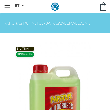

PARGRAS PUHASTUS- JA RASVAEEMALDAJA 5 l
5 LITRAI
HISPAANIA