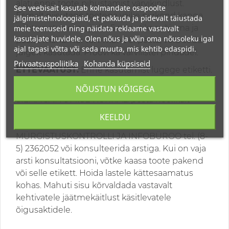
alati enne toote pihustamist värvikindlust.
See veebisait kasutab kolmandate osapoolte
Esmalt niisutage tootega väike piirkond kanga
jälgimistehnoloogiaid, et pakkuda ja pidevalt täiustada
nähtamatus osas, jätke 5 minutiks mõjuma ja
meie teenuseid ning näidata reklaame vastavalt
kasutajate huvidele. Olen nõus ja võin oma nõusoleku igal
peske maha. Kui värv maha ei pesta, võid seda
ajal tagasi võtta või seda muuta, mis kehtib edaspidi.
julgelt kasutada. Proovi ka värvilistel pindadel.
Privaatsuspoliitika
Kohanda küpsiseid
ETTEVAATUST:
Enne kasutamist lugege etiketti.
Kandke kaitsekindaid/kasutage kaitsevahendeid.
NÕUSTUN KÕIGEGA
SILMA SATTUMISE KORRAL: pesta hoolikalt
veega. Eemaldage kontaktläätsed, kui need on
KEELDU
olemas ja kergesti ligipääsetavad.
MÜRGISTUSKONTROLLI JA INFOBÜROO tel. (8-
5) 2362052 või konsulteerida arstiga. Kui on vaja
arsti konsultatsiooni, võtke kaasa toote pakend
või selle etikett. Hoida lastele kättesaamatus
kohas. Mahuti sisu kõrvaldada vastavalt
kehtivatele jäätmekäitlust käsitlevatele
õigusaktidele.