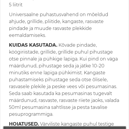
5 liitrit
Universaalne puhastusvahend on mõeldud
ahjude, grillide, pliitide, kangaste, rasvaste
pindade ja muude rasvaste plekkide
eemaldamiseks.
KUIDAS KASUTADA.
Kõvade pindade,
köögiriistade, grillide, grillide puhul pihustage
otse pinnale ja pühkige lapiga. Kui pind on väga
määrdunud, pihustage seda ja jätke 10-20
minutiks enne lapiga pühkimist. Kangaste
puhastamiseks pihustage seda otse õlisele,
rasvasele plekile ja peske vees või pesumasinas.
Seda saab kasutada ka pesumasinas tugevalt
määrdunud, rasvaste, rasvaste riiete jaoks, valada
50ml pesumasina sahtlisse ja pesta tavalise
pesuprogrammiga.
HOIATUSED.
Värviliste kangaste puhul testige