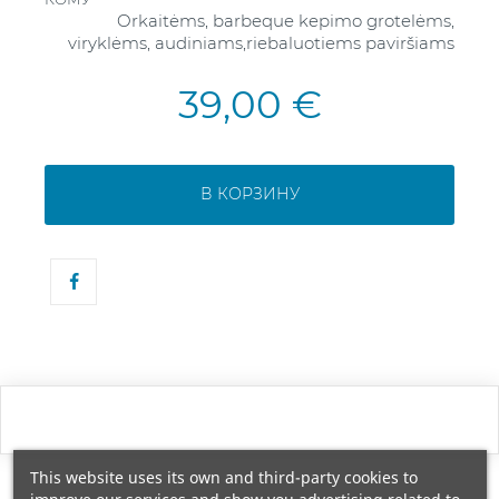
Orkaitėms, barbeque kepimo grotelėms,
viryklėms, audiniams,riebaluotiems paviršiams
39,00 €
В КОРЗИНУ
This website uses its own and third-party cookies to