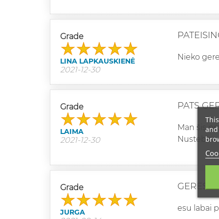
PATEISI
Grade
Nieko gere
LINA LAPKAUSKIENĖ
2021-12-30
PATS GE
Grade
This
Man šis pr
and 
LAIMA
brow
Nustebino 
2021-12-30
Cook
GERESN
Grade
esu labai 
JURGA