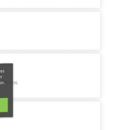
ces
ur
on.
echnikos.