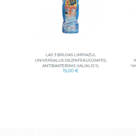
ЯЩЕЕ
LAS 3 BRUJAS LIMPIAZUL
IPLUS
UNIVERSALUS DEZINFEKUOJANTIS,
ANTIBAKTERINIS VALIKLIS 1L
Ч
15,00 €