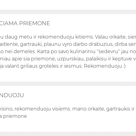
CIAMA PRIEMONE
u daug metu ir rekomenduoju kitiems. Valau orkaite, sien
aitlente, gartrauki, plaunu vyro darbo drabuzius, dirba ser
o nei demeles. Karta po savo kulinariniu "sedevru" jau n
niau apie sia priemone, uzpurskiau, palaikisu ir keptuve v
ja valant griliaus groteles ir iesmus. Rekomenduoju :)
NDUOJU
teisino, rekomenduoju visiems. mano orkaite, gartraukis ir
a priemone