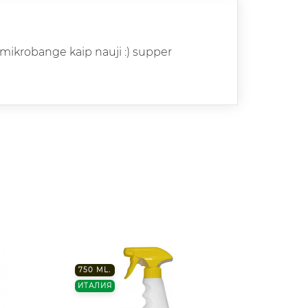
 mikrobange kaip nauji :) supper
750 ML.
2000 
ИТАЛИЯ
ИСПАН