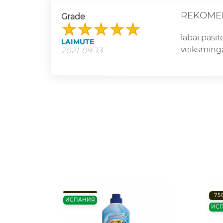
REKOME
Grade
labai pasi
LAIMUTE
veiksming
2021-09-13
75
ИСПАНИЯ
ИС