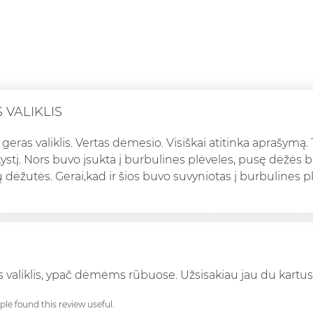
 VALIKLIS
 geras valiklis. Vertas dėmesio. Visiškai atitinka aprašymą.
kystį. Nors buvo įsukta į burbulines plėveles, pusę dėžės 
 dėžutės. Gerai,kad ir šios buvo suvyniotas į burbulines p
s valiklis, ypač dėmėms rūbuose. Užsisakiau jau du kartu
ople found this review useful.