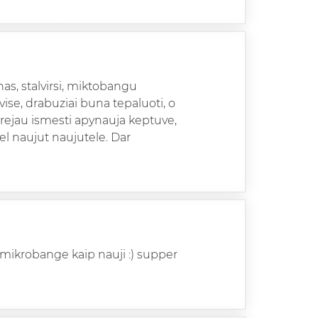
as, stalvirsi, miktobangu
vise, drabuziai buna tepaluoti, o
orejau ismesti apynauja keptuve,
el naujut naujutele. Dar
 mikrobange kaip nauji :) supper