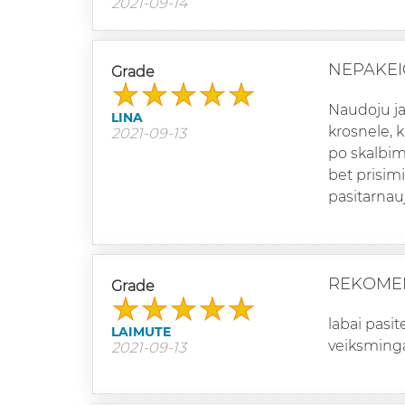
2021-09-14
NEPAKEI
Grade
Naudoju ja
LINA
krosnele, k
2021-09-13
po skalbim
bet prisimi
pasitarnau
REKOME
Grade
labai pasi
LAIMUTE
veiksming
2021-09-13