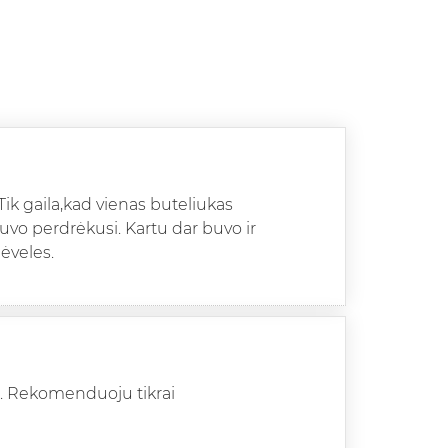
 Tik gaila,kad vienas buteliukas
buvo perdrėkusi. Kartu dar buvo ir
lėveles.
s. Rekomenduoju tikrai