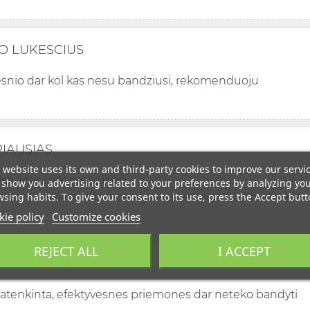
NO LUKESCIUS
snio dar kol kas nesu bandziusi, rekomenduoju
RIAUSIAS
 website uses its own and third-party cookies to improve our servi
oduktas pats geriausias
show you advertising related to your preferences by analyzing yo
sing habits. To give your consent to its use, press the Accept butt
kaip puikiai nuvalo isisenejusius riebalus nuo buitines t
ie policy
Customize cookies
REJECT ALL
I ACCEPT
IO DAR NERADAU
patenkinta, efektyvesnes priemones dar neteko bandyti