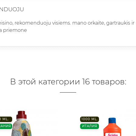
NDUOJU
teisino, rekomenduoju visiems. mano orkaite, gartraukis ir
a priemone
В этой категории 16 товаров:
0 ML.
1000 ML.
ПАНИЯ
ИТАЛИЯ