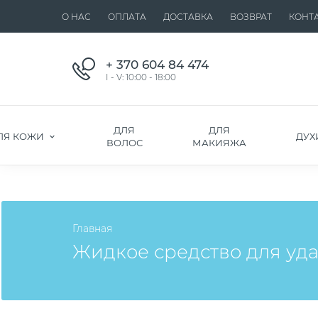
О НАС
ОПЛАТА
ДОСТАВКА
ВОЗВРАТ
КОНТ
+ 370 604 84 474
I - V: 10:00 - 18:00
ДЛЯ
ДЛЯ
ЛЯ КОЖИ
ДУХ
ВОЛОС
МАКИЯЖА
Главная
Жидкое средство для уда