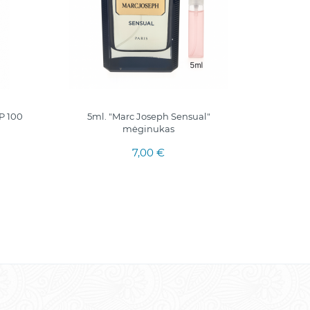
ИТАЛ
P 100
5ml. "Marc Joseph Sensual"
Бандажи
mėginukas
7,00 €