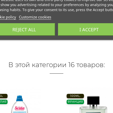
show you advertising related to your preferences by analyzing yo
sing habits. To give your consent to its use, press the Accept butt
ie policy
Customize cookies
REJECT ALL
I ACCEPT
В этой категории 16 товаров:
,5L
100ML.
АЛИЯ
ФРАНЦИЯ