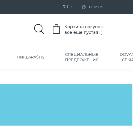
RU


ВОЙТИ
Корзина покупок
все еще пустая :(
СПЕЦИАЛЬНЫЕ
DOVA
TINKLARAŠTIS
ПРЕДЛОЖЕНИЯ
ČEKIA