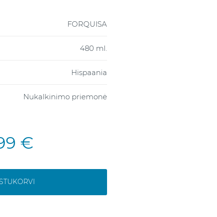
FORQUISA
480 ml.
Hispaania
Nukalkinimo priemonė
,99 €
OSTUKORVI