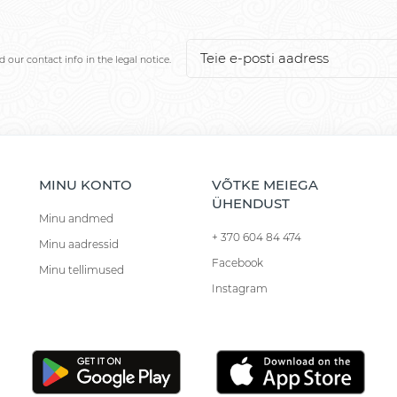
our contact info in the legal notice.
MINU KONTO
VÕTKE MEIEGA
ÜHENDUST
Minu andmed
+ 370 604 84 474
Minu aadressid
Facebook
Minu tellimused
Instagram