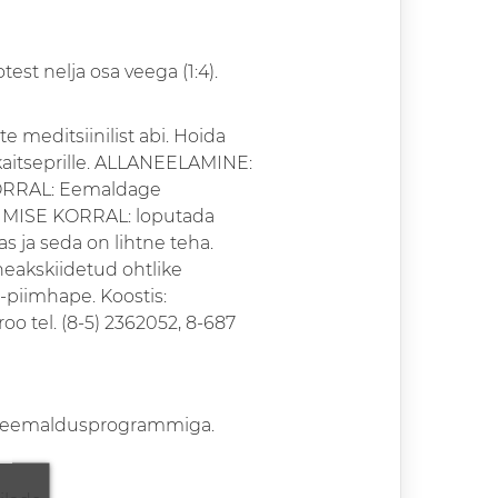
est nelja osa veega (1:4).
e meditsiinilist abi. Hoida
/kaitseprille. ALLANEELAMINE:
KORRAL: Eemaldage
ATTUMISE KORRAL: loputada
 ja seda on lihtne teha.
heakskiidetud ohtlike
)-piimhape. Koostis:
o tel. (8-5) 2362052, 8-687
kivieemaldusprogrammiga.