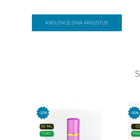
KIRJUTAGE OMA ARVUSTUS
S
−20%
−50%
50 ML
C
TÜRGI
PR