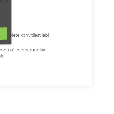
ilade.
l
kuni olete kohvitilast läbi
rmori või happetundlike
lt.