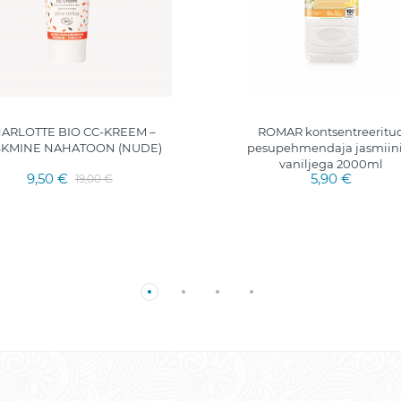
ARLOTTE BIO CC-KREEM –
ROMAR kontsentreeritu
SKMINE NAHATOON (NUDE)
pesupehmendaja jasmiini
vaniljega 2000ml
9,50 €
5,90 €
19,00 €