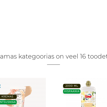
amas kategoorias on veel 16 toodet
2000 ML
HISPAANIA
C KREMAS
ANTSUSMAA