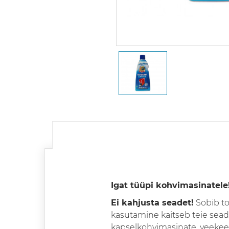
Igat tüüpi kohvimasinatele
Ei kahjusta seadet!
Sobib to
kasutamine kaitseb teie sead
kapselkohvimasinate, veekeetj