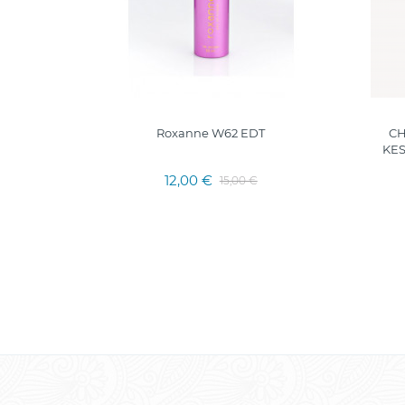
Roxanne W62 EDT
CH
KE
12,00 €
15,00 €