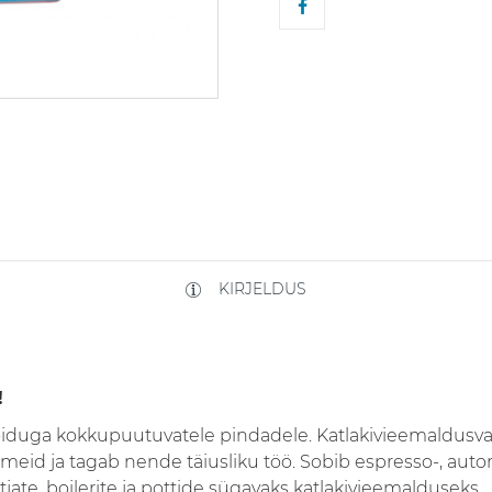
KIRJELDUS
!
iduga kokkupuutuvatele pindadele. Katlakivieemaldusv
meid ja tagab nende täiusliku töö. Sobib espresso-, auto
ate, boilerite ja pottide sügavaks katlakivieemalduseks.