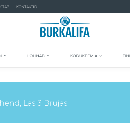
ASTAB
KONTAKTID
M
LÕHNAB
KODUKEEMIA
TIN
hend, Las 3 Brujas