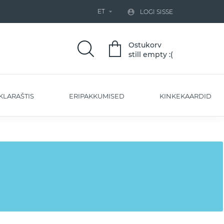
ET


LOGI SISSE
Ostukorv
still empty :(
KLARAŠTIS
ERIPAKKUMISED
KINKEKAARDID