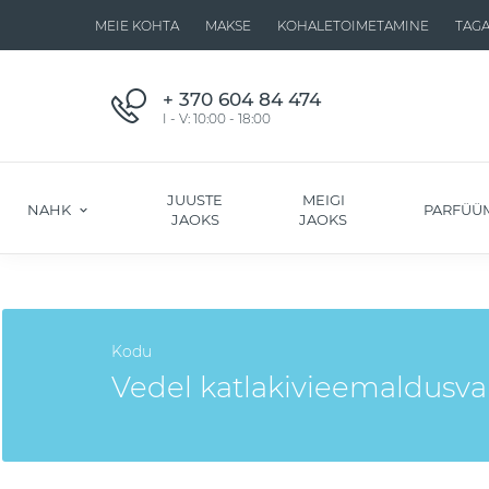
MEIE KOHTA
MAKSE
KOHALETOIMETAMINE
TAG
+ 370 604 84 474
I - V: 10:00 - 18:00
JUUSTE
MEIGI
NAHK
PARFÜÜ
JAOKS
JAOKS
Kodu
Vedel katlakivieemaldusva