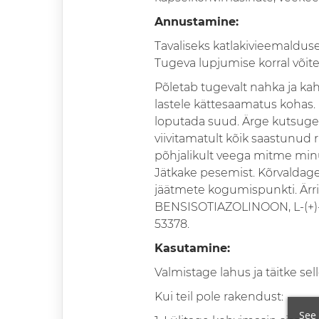
Annustamine:
Tavaliseks katlakivieemaldusek
Tugeva lupjumise korral või
Põletab tugevalt nahka ja kahj
lastele kättesaamatus kohas.
loputada suud. Ärge kutsug
viivitamatult kõik saastunud 
põhjalikult veega mitme minu
Jätkake pesemist. Kõrvaldage
jäätmete kogumispunkti. Ärrit
BENSISOTIAZOLINOON, L-(+)-pii
53378.
Kasutamine:
Valmistage lahus ja täitke s
Kui teil pole rakendust:
See 