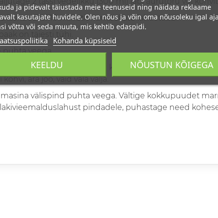
äljutage 2 tassi vedelikku (300 ml) läbi aurutoru või kohvit
uda ja pidevalt täiustada meie teenuseid ning näidata reklaame
avalt kasutajate huvidele. Olen nõus ja võin oma nõusoleku igal aja
a ja laske sellel 10 minutit hambakatu lahustada.
si võtta või seda muuta, mis kehtib edaspidi.
paak on täiesti tühi.
aatsuspoliitika
Kohanda küpsiseid
e puhta veega.
KEELDU
NÕUSTUN KÕIGEGA
valiselt, laske sellel töötada, kuni vesi otsa saab. Korrake, 
i kohvi, ära joo, vaid vala välja.
vimasina välispind puhta veega. Vältige kokkupuudet ma
katlakivieemalduslahust pindadele, puhastage need kohese