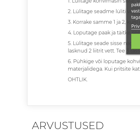
1. Lülitage kohvimasin sisse, v
pakk
vast
2. Lülitage seadme lüliti välj
taga
3. Korrake samme 1 ja 2, kuni 
Priv
4. Loputage paak ja täitke se
5. Lülitage seade sisse nagu ta
lasknud 2 liitrit vett. Tee 3 tass
6. Pühkige või loputage koh
materjalidega. Kui pritsite 
OHTLIK.
ARVUSTUSED