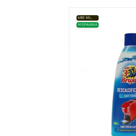
480 ML.
HISPAANIA