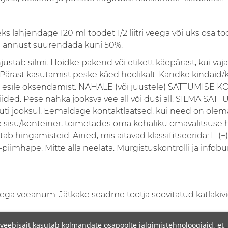
s lahjendage 120 ml toodet 1/2 liitri veega või üks osa toot
te annust suurendada kuni 50%.
ustab silmi. Hoidke pakend või etikett käepärast, kui vajat
 Pärast kasutamist peske käed hoolikalt. Kandke kindaid
e esile oksendamist. NAHALE (või juustele) SATTUMISE 
riided. Pese nahka jooksva vee all või duši all. SILMA S
ti jooksul. Eemaldage kontaktläätsed, kui need on olemas
 sisu/konteiner, toimetades oma kohaliku omavalitsuse 
ab hingamisteid. Ained, mis aitavad klassifitseerida: L-(+
mhape. Mitte alla neelata. Mürgistuskontrolli ja infobüro
ellega veeanum. Jätkake seadme tootja soovitatud katla
veebisait kasutab kolmandate osapoolte jälgimistehnoloogiaid, et