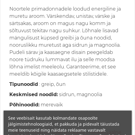
Noortele primadonnadele loodud energiline ja
muretu aroom. Värskendav, unistav, värske ja
särtsakas, aroom on magus nagu komm ja
sõltuvust tekitav nagu suhkur. Lõhnale lisavad
mängulisust küpsed greibi ja õuna noodid,
nooruslikku muretust aga sidrun ja magnoolia.
Pudeli särav ja kaasaegne disain peegeldab
noore tüdruku lummavat ilu ja selle moodsa
lõhna imelist meeleolu. Garanteerime, et see
meeldib kõigile kaasaegsetele stilistidele.
Tipunoodid
: greip, õun
Keskmised noodid:
sidrun, magnoolia
Põhinoodid:
merevaik
See veebisait kasutab kolmandate osapoolte
jälgimistehnoloogiaid, et pakkuda ja pidevalt täiustada
meie teenuseid ning näidata reklaame vastavalt
• Tekst ja fotod on UAB Burkalifa intellektuaalne