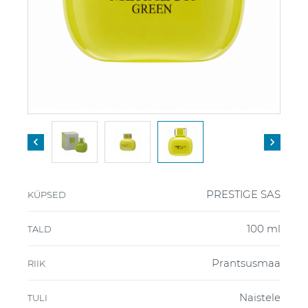


PRESTIGE SAS
KÜPSED
100 ml
TALD
Prantsusmaa
RIIK
Naistele
TULI