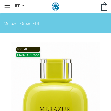

Merazur Green EDP
100 ML
PRANTSUSMAA