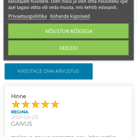
kasutajate huvidele. Olen nõus ja võin oma nõusoleku igal
omand, kopeerimine ja levitamine on keelatud.
ajal tagasi võtta või seda muuta, mis kehtib edaspidi.
Privaatsuspoliitika
Kohanda küpsiseid
NÕUSTUN KÕIGEGA
ARVUSTUSED
KEELDU
KIRJUTAGE OMA ARVUSTUS
Hinne
REGINA
2021-05-03
GAIVUS