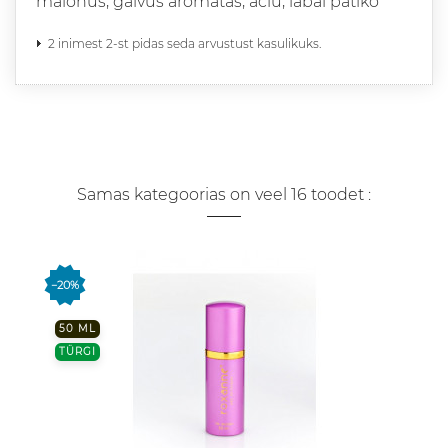
malonus, gaivus aromatas, aciu, labai patiko
2 inimest 2-st pidas seda arvustust kasulikuks.
Samas kategoorias on veel 16 toodet :
−20%
50 ML
TÜRGI