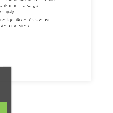
suhkur annab kerge
mijälje.
. Iga tilk on täis soojust,
i elu tantsima.
l