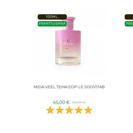
100ML.
PRANTSUSMAA
PR
0ml.
MIDA VEEL TEMA EDP-LE SOOVITAB
45,00 €
55,00 €