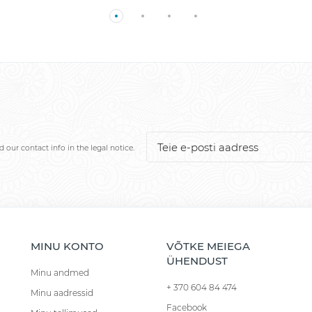
our contact info in the legal notice.
MINU KONTO
VÕTKE MEIEGA
ÜHENDUST
Minu andmed
+ 370 604 84 474
Minu aadressid
Facebook