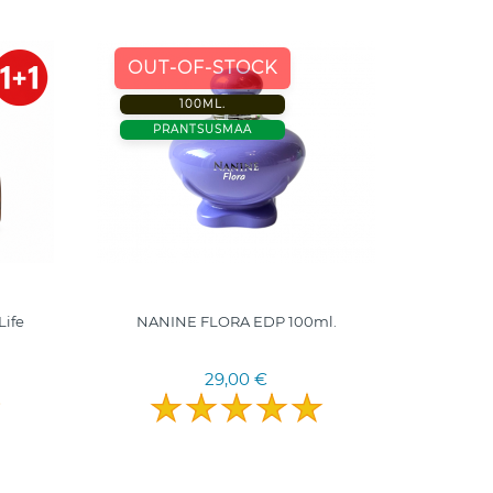
−20%
OUT-OF-STOCK
100ML.
50 ML
PRANTSUSMAA
TÜRGI
Life
NANINE FLORA EDP 100ml.
29,00 €