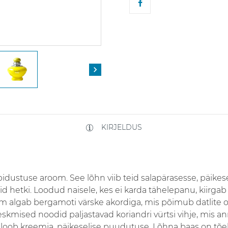

KIRJELDUS
pidustuse aroom. See lõhn viib teid salapärasesse, päike
d hetki. Loodud naisele, kes ei karda tähelepanu, kiirgab 
om algab bergamoti värske akordiga, mis põimub datlite
Keskmised noodid paljastavad koriandri vürtsi vihje, mis 
 loob kreemja, päikeselise puudutuse. Lõhna baas on tõel