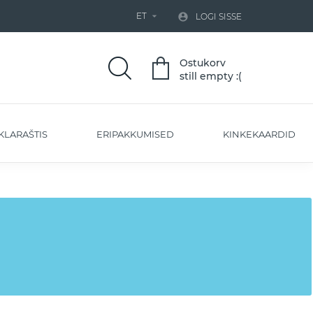
ET


LOGI SISSE
Ostukorv
still empty :(
KLARAŠTIS
ERIPAKKUMISED
KINKEKAARDID