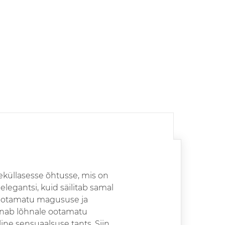
seküllasesse õhtusse, mis on
elegantsi, kuid säilitab samal
 ootamatu magususe ja
annab lõhnale ootamatu
ine sensuaalsuse tants. Siin