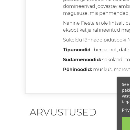
domineerivad joovastav amb
magususe, mis pehmendab iiri
Nanine Fiesta ei ole lihtsalt 
eksootikat ja rafineeritud ma
Sukeldu lõhnade pidusööki N
Tipunoodid
: bergamot, datel
Südamenoodid:
šokolaadi-to
Põhinoodid:
muskus, mereva
See 
pakk
vast
taga
ARVUSTUSED
Priv