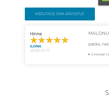
KIRJUTAGE OMA ARVUSTUS
MALONU
Hinne
patiko, net
ILONA
2025-12-17
0 inimest 1-
S