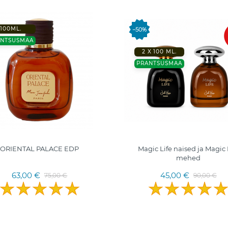
100ML.
−50%
ANTSUSMAA
2 X 100 ML.
PRANTSUSMAA
ORIENTAL PALACE EDP
Magic Life naised ja Magic 
mehed
63,00 €
45,00 €
75,00 €
90,00 €