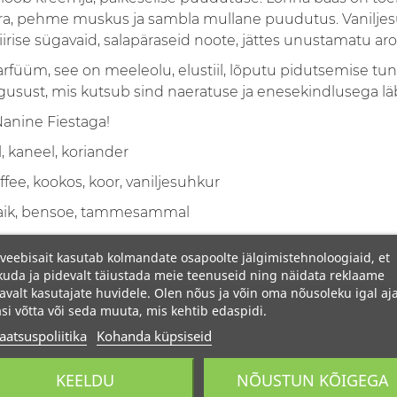
ra, pehme muskus ja sambla mullane puudutus. Vanilje
se sügavaid, salapäraseid noote, jättes unustamatu aroo
parfüüm, see on meeleolu, elustiil, lõputu pidutsemise tunne
gusust, mis kutsub sind naeratuse ja enesekindlusega läb
anine Fiestaga!
, kaneel, koriander
ffee, kookos, koor, vaniljesuhkur
ik, bensoe, tammesammal
veebisait kasutab kolmandate osapoolte jälgimistehnoloogiaid, et
uda ja pidevalt täiustada meie teenuseid ning näidata reklaame
avalt kasutajate huvidele. Olen nõus ja võin oma nõusoleku igal aja
si võtta või seda muuta, mis kehtib edaspidi.
aatsuspoliitika
Kohanda küpsiseid
KEELDU
NÕUSTUN KÕIGEGA