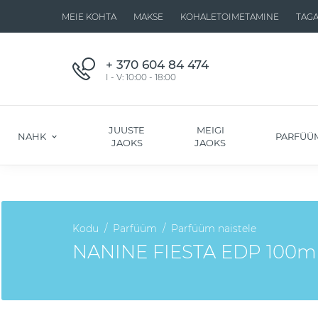
MEIE KOHTA
MAKSE
KOHALETOIMETAMINE
TAG
+ 370 604 84 474
I - V: 10:00 - 18:00
JUUSTE
MEIGI
NAHK
PARFÜÜ
JAOKS
JAOKS
Kodu
Parfüüm
Parfüüm naistele
NANINE FIESTA EDP 100ml