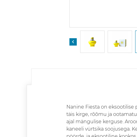

Nanine Fiesta on eksootilise 
täis kirge, rõõmu ja ootamatui
ajal mängulise kerguse. Aro
kaneeli vürtsika soojusega. 
pöörde, ja eksootiline kookos