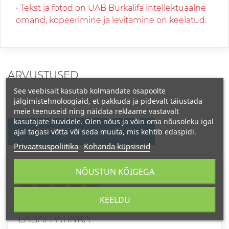
• Tekst ja fotod on UAB Burkalifa intellektuaalne
omand, kopeerimine ja levitamine on keelatud.
ARVUSTUSED
See veebisait kasutab kolmandate osapoolte
jälgimistehnoloogiaid, et pakkuda ja pidevalt täiustada
meie teenuseid ning näidata reklaame vastavalt
kasutajate huvidele. Olen nõus ja võin oma nõusoleku igal
ajal tagasi võtta või seda muuta, mis kehtib edaspidi.
KIRJUTAGE OMA ARVUSTUS
Privaatsuspoliitika
Kohanda küpsiseid
NÕUSTUN KÕIGEGA
Hinne
KEELDU
AURELIJA
2024-09-01
LABAI PATINKA