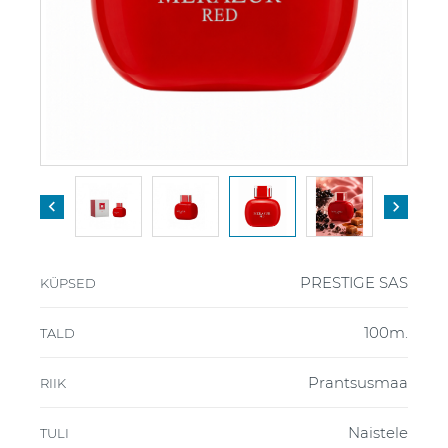


PRESTIGE SAS
KÜPSED
100m.
TALD
Prantsusmaa
RIIK
Naistele
TULI