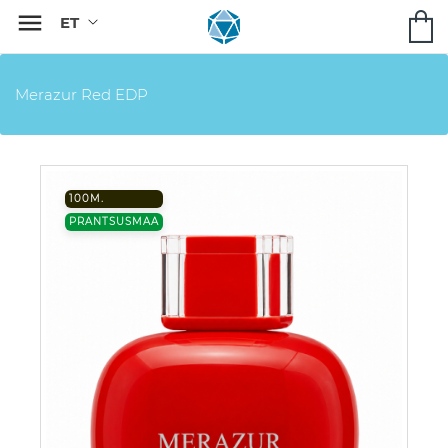

Merazur Red EDP
100M.
PRANTSUSMAA