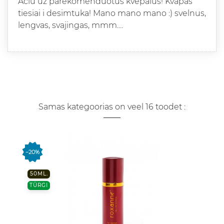
Aciu uz parekomenduotus kvepalus! Kvapas
tiesiai i desimtuka! Mano mano mano :) svelnus,
lengvas, svajingas, mmm....
Samas kategoorias on veel 16 toodet :
−20%
50ML.
TÜRGI