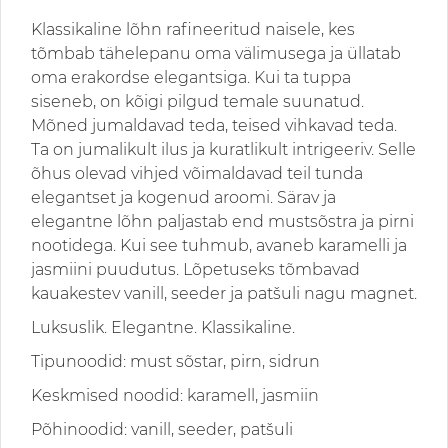
Klassikaline lõhn rafineeritud naisele, kes
tõmbab tähelepanu oma välimusega ja üllatab
oma erakordse elegantsiga.
Kui ta tuppa
siseneb, on kõigi pilgud temale suunatud.
Mõned jumaldavad teda, teised vihkavad teda.
Ta on jumalikult ilus ja kuratlikult intrigeeriv. Selle
õhus olevad vihjed võimaldavad teil tunda
elegantset ja kogenud aroomi.
Särav ja
elegantne lõhn paljastab end mustsõstra ja pirni
nootidega. Kui see tuhmub, avaneb karamelli ja
jasmiini puudutus. Lõpetuseks tõmbavad
kauakestev vanill, seeder ja patšuli nagu magnet.
Luksuslik. Elegantne. Klassikaline.
Tipunoodid: must sõstar, pirn, sidrun
Keskmised noodid: karamell, jasmiin
Põhinoodid: vanill, seeder, patšuli