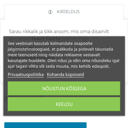
KIRJELDUS
Särav, rikkalik ja šikk aroom, mis oma disainilt
sarnaneb
Gucci Guilty
parfüümiga.
See veebisait kasutab kolmandate osapoolte
Tipunoodid:
pärlmutter, mandariin, kannike
jälgimistehnoloogiaid, et pakkuda ja pidevalt täiustada
meie teenuseid ning näidata reklaame vastavalt
Keskmised noodid:
roos, tonka uba
kasutajate huvidele. Olen nõus ja võin oma nõusoleku igal
ajal tagasi võtta või seda muuta, mis kehtib edaspidi.
Põhinoodid:
vanill, patšuli
Privaatsuspoliitika
Kohanda küpsiseid
NÕUSTUN KÕIGEGA
ARVUSTUSED
KEELDU