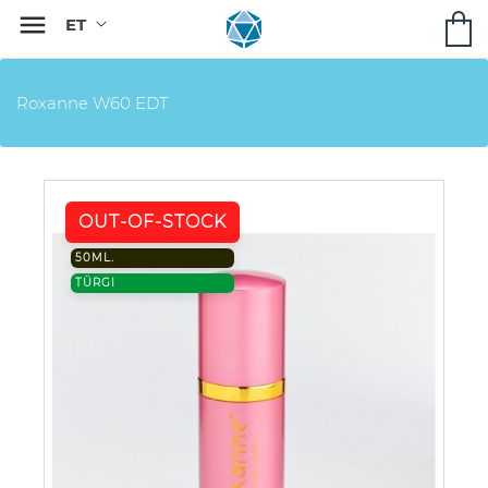

Roxanne W60 EDT
OUT-OF-STOCK
50ML.
TÜRGI