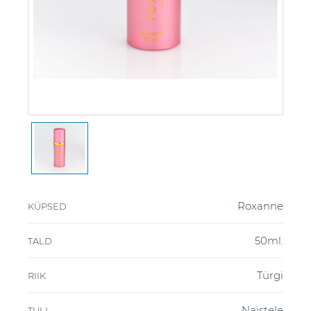
Roxanne
KÜPSED
50ml.
TALD
Türgi
RIIK
Naistele
TULI