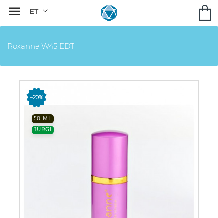

Roxanne W45 EDT
−20%
50 ML
TÜRGI