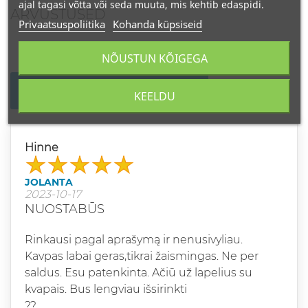
ajal tagasi võtta või seda muuta, mis kehtib edaspidi.
ARVUSTUSED
Privaatsuspoliitika
Kohanda küpsiseid
NÕUSTUN KÕIGEGA
KIRJUTAGE OMA ARVUSTUS
KEELDU
Hinne
JOLANTA
2023-10-17
NUOSTABŪS
Rinkausi pagal aprašymą ir nenusivyliau.
Kavpas labai geras,tikrai žaismingas. Ne per
saldus. Esu patenkinta. Ačiū už lapelius su
kvapais. Bus lengviau išsirinkti
??