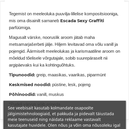
Tegemist on meeleoluka puuvilja-lillelise kompositsiooniga,
Escada Sexy Graffiti
mis oma disainilt sarnaneb
parfüümiga.
Magusalt värske, nooruslik aroom jätab maha
metsamarjašerbeti jälje. Hiljem levitavad oma võlu vanill ja
pojengid. Äärmiselt meeleolukas ja karismaatiline aroom on
mõeldud tõelisele võrgutajale, sobib suurepäraselt nii
argipäevaks kui ka kohtinguõhtuks.
Tipunoodid:
greip, maasikas, vaarikas, piparmünt
Keskmised noodid:
püstine, lesk, pojeng
Põhinoodid:
vanill, muskus
*Pudeli värvus võib erineda
See veebisait kasutab kolmandate osapoolte
jälgimistehnoloogiaid, et pakkuda ja pidevalt täiustada
meie teenuseid ning näidata reklaame vastavalt
kasutajate huvidele. Olen nõus ja võin oma nõusoleku igal