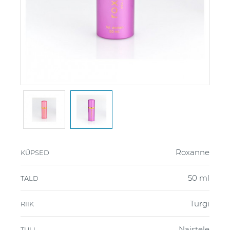
Roxanne
KÜPSED
50 ml
TALD
Türgi
RIIK
Naistele
TULI