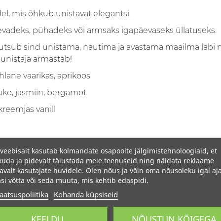
el, mis õhkub unistavat elegantsi.
vadeks, pühadeks või armsaks igapäevaseks üllatuseks.
utsub sind unistama, nautima ja avastama maailma läbi 
unistaja armastab!
lane vaarikas, aprikoos
uke, jasmiin, bergamot
eemjas vanill
veebisait kasutab kolmandate osapoolte jälgimistehnoloogiaid, et
uda ja pidevalt täiustada meie teenuseid ning näidata reklaame
avalt kasutajate huvidele. Olen nõus ja võin oma nõusoleku igal aja
si võtta või seda muuta, mis kehtib edaspidi.
aatsuspoliitika
Kohanda küpsiseid
KEELDU
NÕUSTUN KÕIGEGA