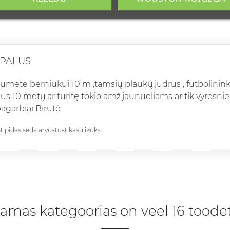
EPALUS
tumėte berniukui 10 m ,tamsių plaukų,judrus , futbolinink
us 10 metų.ar turitę tokio amž.jaunuoliams ar tik vyresn
agarbiai Birutė
st pidas seda arvustust kasulikuks.
amas kategoorias on veel 16 toodet