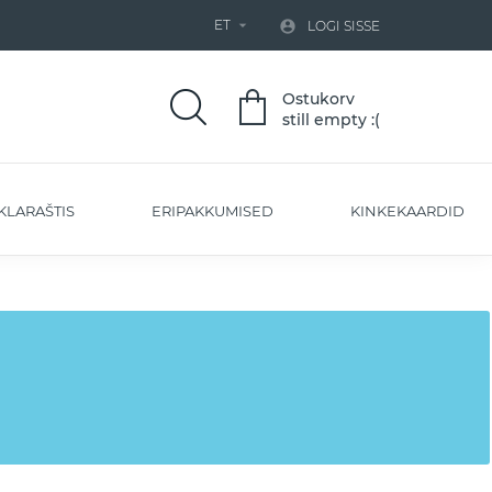
ET


LOGI SISSE
Ostukorv
still empty :(
KLARAŠTIS
ERIPAKKUMISED
KINKEKAARDID