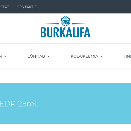
ASTAB
KONTAKTID
M
LÕHNAB
KODUKEEMIA
TIN
DP 25ml.