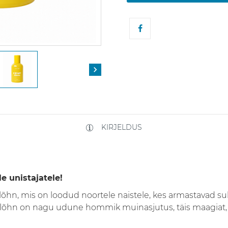

KIRJELDUS
e unistajatele!
õhn, mis on loodud noortele naistele, kes armastavad su
lõhn on nagu udune hommik muinasjutus, täis maagiat, 