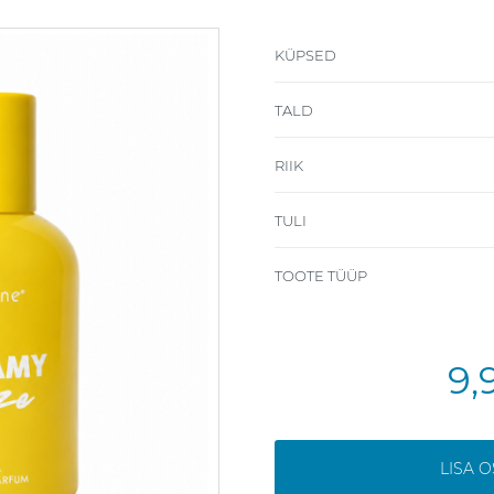
KÜPSED
TALD
RIIK
TULI
TOOTE TÜÜP
9,
LISA 