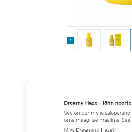

Dreamy Haze – lõhn noortel
See on pehme ja salapärane l
oma maagilise maailma. See 
Miks Dreaming Haze?