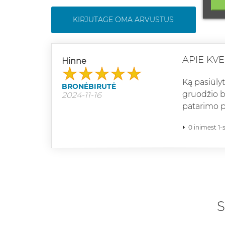
KIRJUTAGE OMA ARVUSTUS
APIE KV
Hinne
Ką pasiūly
BRONĖBIRUTĖ
gruodžio b
2024-11-16
patarimo p
0 inimest 1-
S