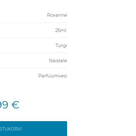
Roxanne
25ml.
Türgi
Naistele
Parfüümvesi
99 €
OSTUKORVI