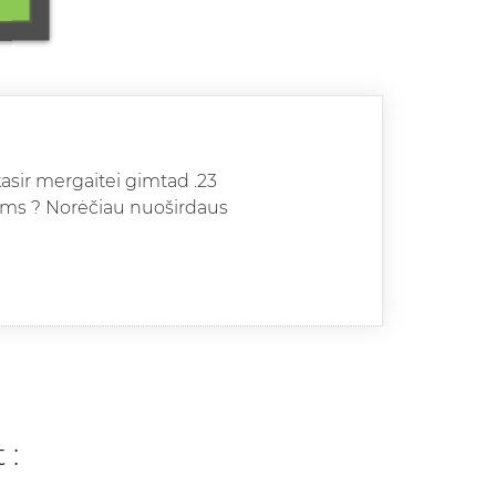
asir mergaitei gimtad .23
iems ? Norėčiau nuoširdaus
 :