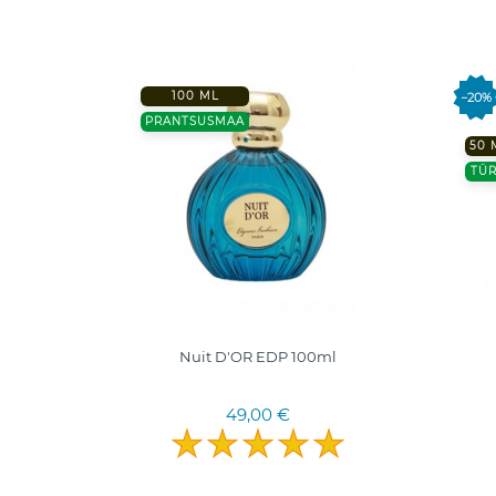
100 ML
−20%
PRANTSUSMAA
50 
TÜR
e (EDP)
Nuit D'OR EDP 100ml
49,00 €