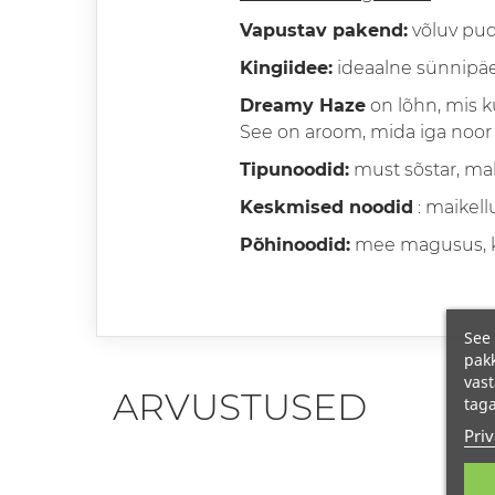
Vapustav pakend:
võluv pud
Kingiidee:
ideaalne sünnipäe
Dreamy Haze
on lõhn, mis k
See on aroom, mida iga noor 
Tipunoodid:
must sõstar, mah
Keskmised noodid
: maikell
Põhinoodid:
mee magusus, kr
See 
pakk
vast
ARVUSTUSED
taga
Priv