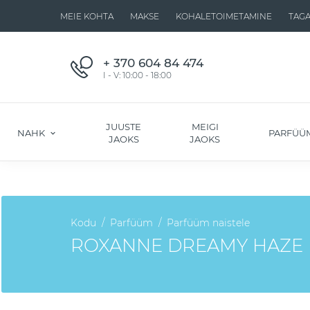
MEIE KOHTA
MAKSE
KOHALETOIMETAMINE
TAG
+ 370 604 84 474
I - V: 10:00 - 18:00
JUUSTE
MEIGI
NAHK
PARFÜÜ
JAOKS
JAOKS
Kodu
Parfüüm
Parfüüm naistele
ROXANNE DREAMY HAZE E