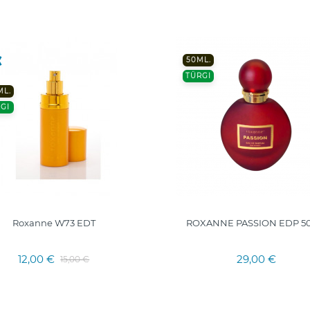
50ML.
TÜRGI
ML.
GI
Roxanne W73 EDT
ROXANNE PASSION EDP 50
12,00 €
29,00 €
15,00 €