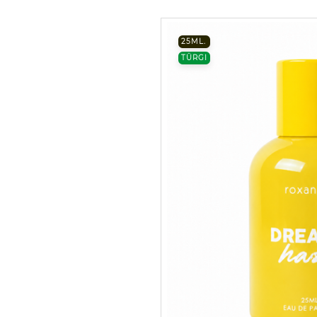
25ML.
TÜRGI