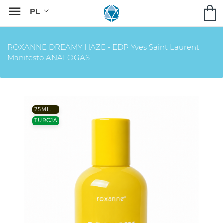

ROXANNE DREAMY HAZE - EDP Yves Saint Laurent
Manifesto ANALOGAS
25ML.
TURCJA