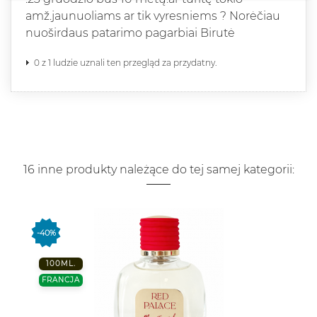
amž.jaunuoliams ar tik vyresniems ? Norėčiau
nuoširdaus patarimo pagarbiai Birutė
0 z 1 ludzie uznali ten przegląd za przydatny.
16 inne produkty należące do tej samej kategorii:
-40%
100ML.
FRANCJA