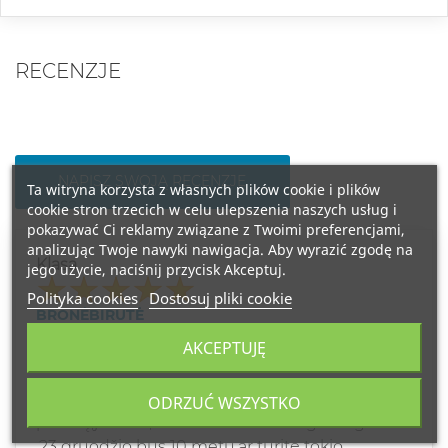
RECENZJE
NAPISZ SWOJĄ RECENZJĘ
Ta witryna korzysta z własnych plików cookie i plików
cookie stron trzecich w celu ulepszenia naszych usług i
pokazywać Ci reklamy związane z Twoimi preferencjami,
analizując Twoje nawyki nawigacja. Aby wyrazić zgodę na
Klasa
jego użycie, naciśnij przycisk Akceptuj.
Polityka cookies
Dostosuj pliki cookie
BRONĖBIRUTĖ
2024-11-16
AKCEPTUJĘ
APIE KVEPALUS
Ką pasiūlytumėte berniukui 10 m ,tamsių
ODRZUĆ WSZYSTKO
plaukų,judrus , futbolininkasir mergaitei gimtad
.23 gruodžio bus 10 metų.ar turitę tokio