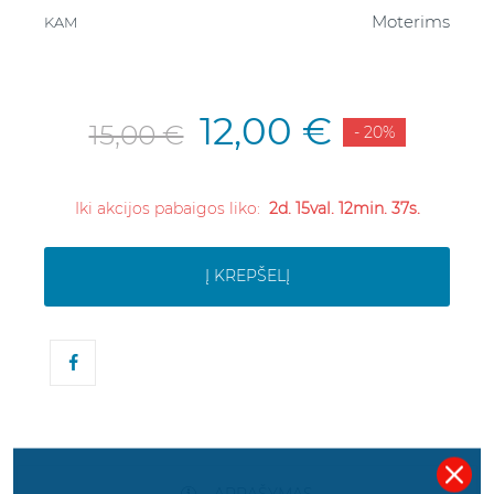
Moterims
KAM
12,00 €
15,00 €
- 20%
Iki akcijos pabaigos liko:
2d. 15val. 12min. 37s.
Į KREPŠELĮ
APRAŠYMAS