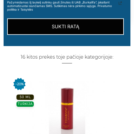
kvapais. Bus lengviau išsirinkti
Pažymėdamas šį laukelį sutinku gauti žinutes iš UAB „Burkalifa“, įskaitant
automatizuotai siunčiamas SMS. Sutikimas nėra pirkimo sąlyga. Privatumo
??
politika ir Taisyklės
SUKTI RATĄ
16 kitos prekės toje pačioje kategorijoje:
−20%
50 ML
TURKIJA