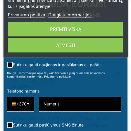
Sutinku ir galiu bet kada atšaukti ar pakeisti savo sutikimą,
NUOLAIDĄ EURAIS!
kuris įsigalios ateityje.
*Nuolaida galioja
Privatumo politika
Daugiau informacijos
ATSILIEPIMAI
apsipirkimams nuo 49 € !
PRIIMTI VISKĄ
ATMESTI
PARAŠYKITE SAVO ATSILIEPIMĄ
Sutinku gauti naujienas ir pasiūlymus el. paštu.
Vertinimas
Daugiau informacijos apie tai, kaip tvarkome jūsų duomenis rinkodaros
komunikacijai, rasite mūsų Privatumo politikoje
JOLANTA
Telefono numeris
2023-10-17
NUOSTABŪS
+370
Rinkausi pagal aprašymą ir nenusivyliau.
Kavpas labai geras,tikrai žaismingas. Ne per
saldus. Esu patenkinta. Ačiū už lapelius su
Sutinku gauti pasiūlymus SMS žinute