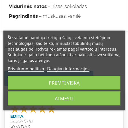
Vidurinės natos
– irisas, šokoladas
Pagrindinės
– muskusas, vanilė
Ši svetainė naudoja trečiųjų šalių svetainių stebėjimo
technologijas, kad teiktų ir nuolat tobulintų mūsų
ATSILIEPIMAI
paslaugas bei rodytų reklamas pagal vartotojų interesus.
Sutinku ir galiu bet kada atšaukti ar pakeisti savo sutikimą,
kuris įsigalios ateityje.
Privatumo politika
Daugiau informacijos
PARAŠYKITE SAVO ATSILIEPIMĄ
PRIIMTI VISKĄ
ATMESTI
Vertinimas
EDITA
2022-11-10
KVAPAS