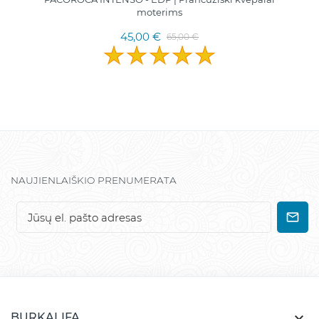
moterims
45,00 €
65,00 €
NAUJIENLAIŠKIO PRENUMERATA

BURKALIFA