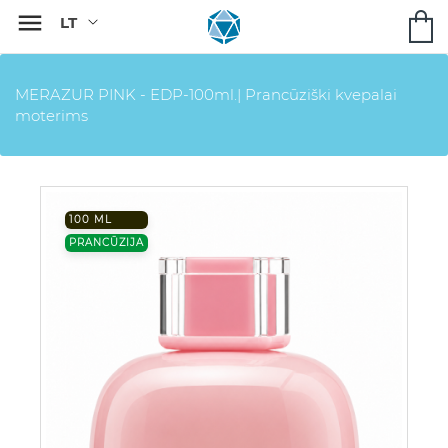

MERAZUR PINK - EDP-100ml.| Prancūziški kvepalai
moterims
100 ML
PRANCŪZIJA