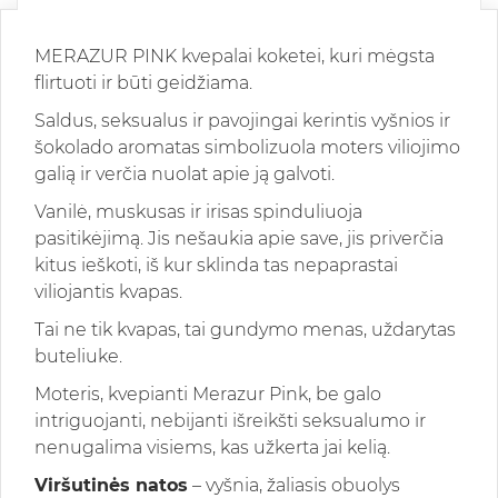
MERAZUR PINK kvepalai koketei, kuri mėgsta
flirtuoti ir būti geidžiama.
Saldus, seksualus ir pavojingai kerintis vyšnios ir
šokolado aromatas simbolizuola moters viliojimo
galią ir verčia nuolat apie ją galvoti.
Vanilė, muskusas ir irisas spinduliuoja
pasitikėjimą. Jis nešaukia apie save, jis priverčia
kitus ieškoti, iš kur sklinda tas nepaprastai
viliojantis kvapas.
Tai ne tik kvapas, tai gundymo menas, uždarytas
buteliuke.
Moteris, kvepianti Merazur Pink, be galo
intriguojanti, nebijanti išreikšti seksualumo ir
nenugalima visiems, kas užkerta jai kelią.
Viršutinės natos
– vyšnia, žaliasis obuolys