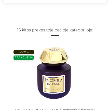
16 kitos prekės toje pačioje kategorijoje:
100ML.
PRANCŪZIJA
PACOROCA INTENSO - EDP | Prancūziški kvepalai