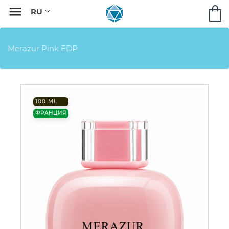

Merazur Pink EDP
100 ML
ФРАНЦИЯ