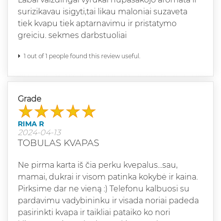
surizikavau isigyti,tai likau maloniai suzaveta
tiek kvapu tiek aptarnavimu ir pristatymo
greiciu. sekmes darbstuoliai
1 out of 1 people found this review useful.
Grade
RIMA R
2024-04-13
TOBULAS KVAPAS
Ne pirma karta iš čia perku kvepalus...sau,
mamai, dukrai ir visom patinka kokybė ir kaina.
Pirksime dar ne vieną :) Telefonu kalbuosi su
pardavimu vadybininku ir visada noriai padeda
pasirinkti kvapa ir taikliai pataiko ko nori