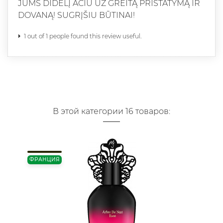
JUMS DIDELĮ AČIŪ UŽ GREITĄ PRISTATYMĄ IR
DOVANĄ! SUGRĮŠIU BŪTINAI!
1 out of 1 people found this review useful.
В этой категории 16 товаров:
ФРАНЦИЯ