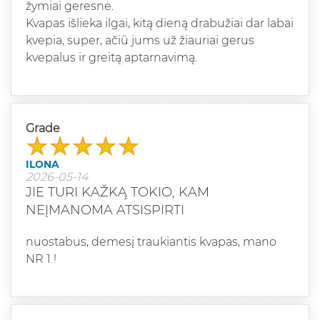
žymiai geresnė.
Kvapas išlieka ilgai, kitą dieną drabužiai dar labai
kvepia, super, ačiū jums už žiauriai gerus
kvepalus ir greitą aptarnavimą.
Grade
ILONA
2026-05-14
JIE TURI KAŽKĄ TOKIO, KAM
NEĮMANOMA ATSISPIRTI
nuostabus, dėmesį traukiantis kvapas, mano
NR 1 !