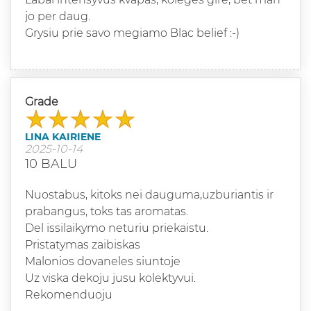
jo per daug.
Grysiu prie savo megiamo Blac belief :-)
Grade
LINA KAIRIENE
2025-10-14
10 BALU
Nuostabus, kitoks nei dauguma,uzburiantis ir
prabangus, toks tas aromatas.
Del issilaikymo neturiu priekaistu.
Pristatymas zaibiskas
Malonios dovaneles siuntoje
Uz viska dekoju jusu kolektyvui.
Rekomenduoju