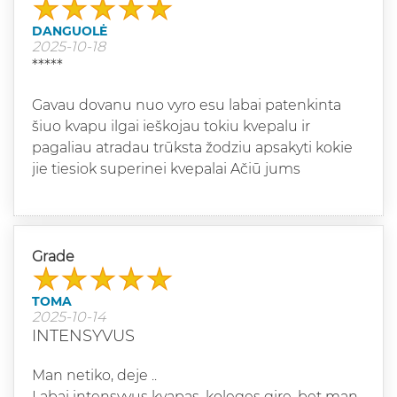
DANGUOLĖ
2025-10-18
*****
Gavau dovanu nuo vyro esu labai patenkinta
šiuo kvapu ilgai ieškojau tokiu kvepalu ir
pagaliau atradau trūksta žodziu apsakyti kokie
jie tiesiok superinei kvepalai Ačiū jums
Grade
TOMA
2025-10-14
INTENSYVUS
Man netiko, deje ..
Labai intensyvus kvapas, koleges gire, bet man