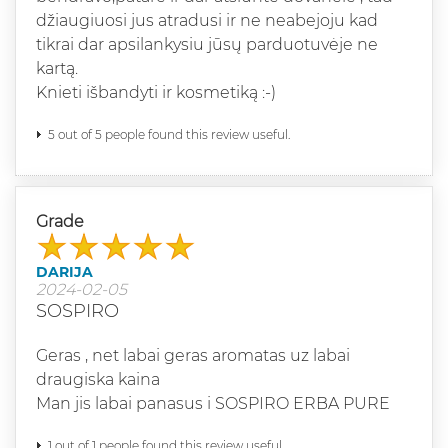
džiaugiuosi jus atradusi ir ne neabejoju kad
tikrai dar apsilankysiu jūsų parduotuvėje ne
kartą.
Knieti išbandyti ir kosmetiką :-)
5 out of 5 people found this review useful.
Grade
DARIJA
2024-02-05
SOSPIRO
Geras , net labai geras aromatas uz labai
draugiska kaina
Man jis labai panasus i SOSPIRO ERBA PURE
1 out of 1 people found this review useful.