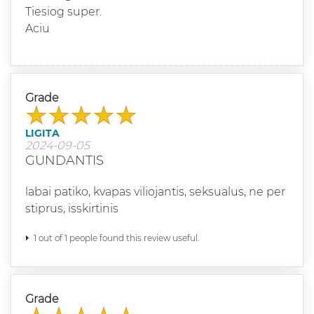
Tiesiog super.
Aciu
Grade
LIGITA
2024-09-05
GUNDANTIS
labai patiko, kvapas viliojantis, seksualus, ne per
stiprus, isskirtinis
1 out of 1 people found this review useful.
Grade