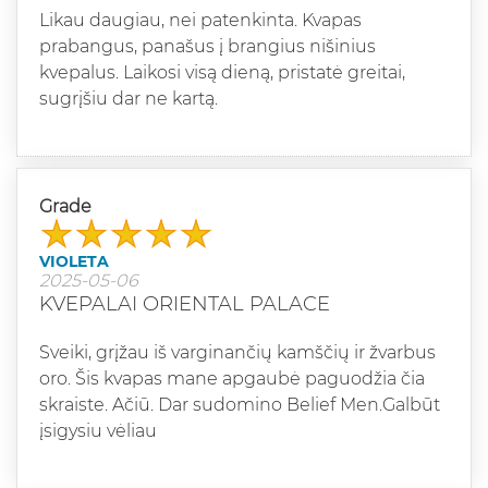
Likau daugiau, nei patenkinta. Kvapas
prabangus, panašus į brangius nišinius
kvepalus. Laikosi visą dieną, pristatė greitai,
sugrįšiu dar ne kartą.
Grade
VIOLETA
2025-05-06
KVEPALAI ORIENTAL PALACE
Sveiki, grįžau iš varginančių kamščių ir žvarbus
oro. Šis kvapas mane apgaubė paguodžia čia
skraiste. Ačiū. Dar sudomino Belief Men.Galbūt
įsigysiu vėliau