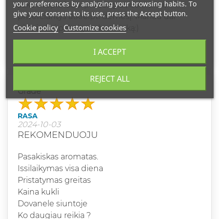
your preferences by analyzing your browsing habits. To
sakė kvepia labai prabangiai, išskirtinai,
give your consent to its use, press the Accept button.
priverčiantys atkreipti dėmesį. Manau dar
Cookie policy
Customize cookies
pirksiu kai pabaigsiu buteliuką:)
1 out of 1 people found this review useful.
I ACCEPT
REJECT ALL
Grade
RASA
2024-10-03
REKOMENDUOJU
Pasakiskas aromatas.
Issilaikymas visa diena
Pristatymas greitas
Kaina kukli
Dovanele siuntoje
Ko daugiau reikia ?