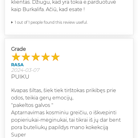
klientas. Džiugu, kad yra tokia e.parduotuvė
kaip Burkalifa. Ačiū, kad esate !
1 out of 1 people found this review useful.
Grade
RASA
2024-03-07
PUIKU
Kvapas šiltas, šiek tiek tirštokas prikibęs prie
odos, teikia gerų emocijų,
"pakeltos galvos "
Aptarnavimas kosminiu greičiu, o iškvepinti
popieriukai-mėginukai, tai tikrai iš jų dar bent
pora buteliukų papildys mano kokekciją
Super