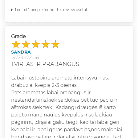
1 out of 1 people found this review useful.
Grade
SANDRA
2024-02-26
TVIRTAS IR PRABANGUS
Labai nustebino aromato intensyvumas,
drabuziai kvepia 2-3 dienas.
Pats aromatas labai prabangus ir
nestandartinis,kiek saldokas bet tuo paciu ir
aštrokas šiek tiek . Kadangi draugės iš karto
pajuto mano naujus kvepalus ir sulaukiau
pagirimų ,drąsiai galiu teigti kad tai labai geri
kvepalai ir labai geras pardavejas,nes maloniai
bendravo,patarė ir dar atsiuntė dovanele , tad