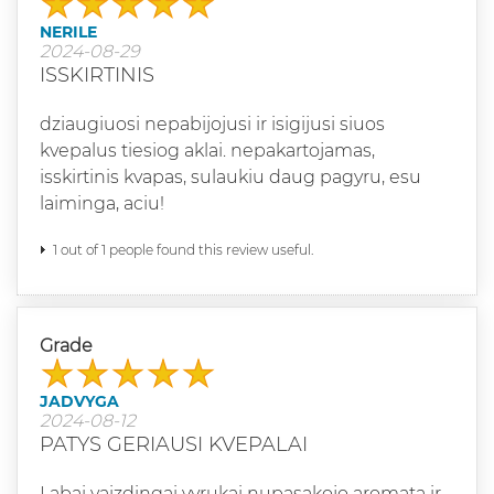
NERILE
2024-08-29
ISSKIRTINIS
dziaugiuosi nepabijojusi ir isigijusi siuos
kvepalus tiesiog aklai. nepakartojamas,
isskirtinis kvapas, sulaukiu daug pagyru, esu
laiminga, aciu!
1 out of 1 people found this review useful.
Grade
JADVYGA
2024-08-12
PATYS GERIAUSI KVEPALAI
Labai vaizdingai vyrukai nupasakojo aromata ir