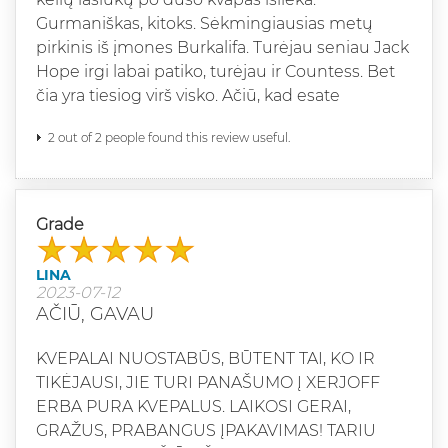
Gurmaniškas, kitoks. Sėkmingiausias metų
pirkinis iš įmones Burkalifa. Turėjau seniau Jack
Hope irgi labai patiko, turėjau ir Countess. Bet
čia yra tiesiog virš visko. Ačiū, kad esate
2 out of 2 people found this review useful.
Grade
LINA
2023-07-12
AČIŪ, GAVAU
KVEPALAI NUOSTABŪS, BŪTENT TAI, KO IR
TIKĖJAUSI, JIE TURI PANAŠUMO Į XERJOFF
ERBA PURA KVEPALUS. LAIKOSI GERAI,
GRAŽUS, PRABANGUS ĮPAKAVIMAS! TARIU