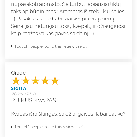
nupasakoti aromato, čia turbūt labiausiai tiktų
toks apibūdinimas : Aromatas iš stebuklų šalies
:-) Pasakiškas , o drabužiai kvepia visą dieną .
Senai jau neturėjau tokių kvepalų ir džiaugiuosi
kaip mažas vaikas gaves saldainį :-)
1 out of 1 people found this review useful.
Grade
SIGITA
2025-02-11
PUIKUS KVAPAS
Kvapas išraiškingas, saldžiai gaivus! labai patiko?
1 out of 1 people found this review useful.