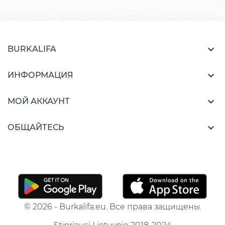

BURKALIFA

ИНФОРМАЦИЯ

МОЙ АККАУНТ

ОБЩАЙТЕСЬ
© 2026 - Burkalifa.eu. Все права защищены.