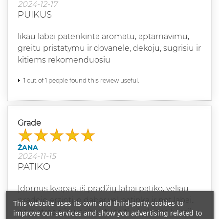
2024-12-17
PUIKUS
likau labai patenkinta aromatu, aptarnavimu,
greitu pristatymu ir dovanele, dekoju, sugrisiu ir
kitiems rekomenduosiu
1 out of 1 people found this review useful.
Grade
ŽANA
2024-11-15
PATIKO
Įdomus kvapas, iš pradžių labai patiko, veliau
pradėjo erzinti, o dabar vel patinka ir net labai..
This website uses its own and third-party cookies to
nors atrodo jau nebeužuodžiu, kolegos (vyrai)
improve our services and show you advertising related to