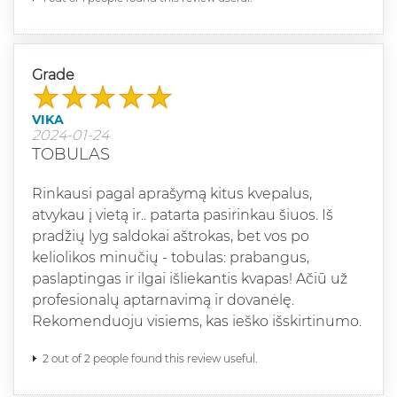
Grade
VIKA
2024-01-24
TOBULAS
Rinkausi pagal aprašymą kitus kvepalus,
atvykau į vietą ir.. patarta pasirinkau šiuos. Iš
pradžių lyg saldokai aštrokas, bet vos po
keliolikos minučių - tobulas: prabangus,
paslaptingas ir ilgai išliekantis kvapas! Ačiū už
profesionalų aptarnavimą ir dovanėlę.
Rekomenduoju visiems, kas ieško išskirtinumo.
2 out of 2 people found this review useful.