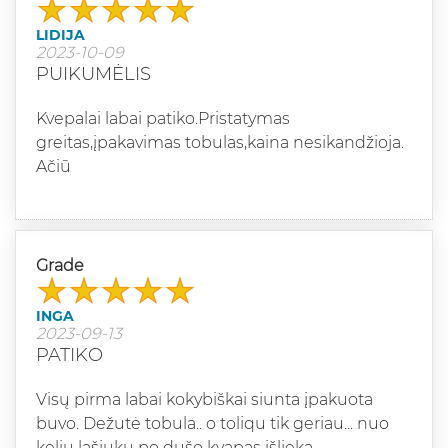
LIDIJA
2023-10-09
PUIKUMĖLIS
Kvepalai labai patiko.Pristatymas
greitas,įpakavimas tobulas,kaina nesikandžioja.
Ačiū
Grade
INGA
2023-09-13
PATIKO
Visų pirma labai kokybiškai siunta įpakuota
buvo. Dežutė tobula.. o toliqu tik geriau... nuo
kelių lašiukų po dušo kvapas išlieka.