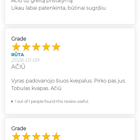
Ačiū už greitą pristatymą.
Likau labai patenkinta, būtinai sugrįšiu
Grade
RŪTA
2026-01-09
AČIŪ
Vyras padovanojo šiuos kvepalus. Pirko pas jus.
Tobulas kvapas. Ačiū
1 out of 1 people found this review useful.
Grade