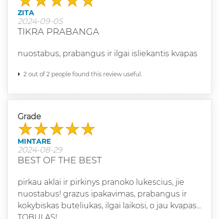
ZITA
2024-09-05
TIKRA PRABANGA
nuostabus, prabangus ir ilgai isliekantis kvapas
2 out of 2 people found this review useful.
Grade
MINTARE
2024-08-29
BEST OF THE BEST
pirkau aklai ir pirkinys pranoko lukescius, jie
nuostabus! grazus ipakavimas, prabangus ir
kokybiskas buteliukas, ilgai laikosi, o jau kvapas...
TOBULAS!