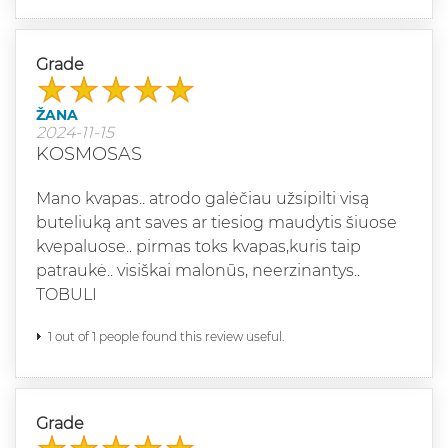
Grade
ŽANA
2024-11-15
KOSMOSAS
Mano kvapas.. atrodo galėčiau užsipilti visą
buteliuką ant saves ar tiesiog maudytis šiuose
kvepaluose.. pirmas toks kvapas,kuris taip
patraukė.. visiškai malonūs, neerzinantys..
TOBULI
1 out of 1 people found this review useful.
Grade