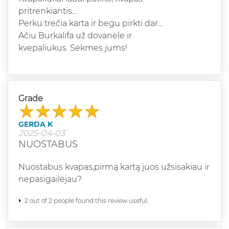
pritrenkiantis...
Perku trečia karta ir begu pirkti dar...
Ačiu Burkalifa už dovanėle ir
kvepaliukus. Sėkmes jums!
Grade
GERDA K
2025-04-03
NUOSTABUS
Nuostabus kvapas,pirmą kartą juos užsisakiau ir
nepasigailėjau?
2 out of 2 people found this review useful.