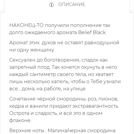
ОПИСАНИЕ
НАКОНЕЦ-ТО получили пополнение так
долго ожидаемого аромата Belief Black.
Аромат этих духов не оставят равнодушной
ни одну женщину.
Сексуален до боготворения, сладок как
запретный плод. Так хочется окунуть в него
каждый сантиметр своего тела, но хватает
лишь несколько капель, чтобы о Тебе узнали
все... дома, на работе, на улице.
Сочетание чёрной смородины, роз, пионов,
кедра и ванили придают экстравагантность.
Острота и сладость, и всё это в одном
флаконе.
Верхние ноты : Малина/черная смородина