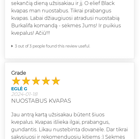
sekančią dieną užsisakiau ir jį. O elief Black
kvapas man nuostabus. Tikrai prabangus
kvapas. Labai džiaugiuosi atradusi nuostabią
Burkalifa komandą - sėkmės Jums! Ir puikius
kvepalus! Ačiū!!!
3 out of 3 people found this review useful.
Grade
EGLĖ G
2024-01-18
NUOSTABUS KVAPAS
Jau antrą kartą užsisakau būtent šiuos
kvepalus. Kvapas išlieka ilgai, prabangus,
gundantis. Likau nustebinta dovanėle. Dar tikrai
sakysiuosi ir rekomenduosiu kitiems :) Sėkmės