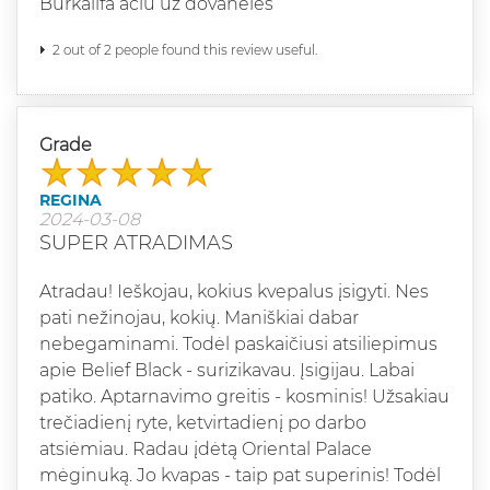
Burkalifa aciu uz dovaneles
2 out of 2 people found this review useful.
Grade
REGINA
2024-03-08
SUPER ATRADIMAS
Atradau! Ieškojau, kokius kvepalus įsigyti. Nes
pati nežinojau, kokių. Maniškiai dabar
nebegaminami. Todėl paskaičiusi atsiliepimus
apie Belief Black - surizikavau. Įsigijau. Labai
patiko. Aptarnavimo greitis - kosminis! Užsakiau
trečiadienį ryte, ketvirtadienį po darbo
atsiėmiau. Radau įdėtą Oriental Palace
mėginuką. Jo kvapas - taip pat superinis! Todėl