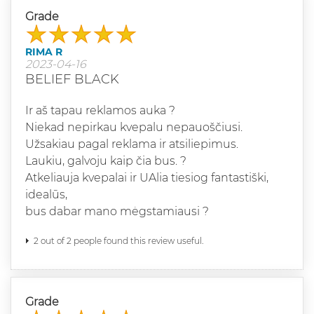
Grade
RIMA R
2023-04-16
BELIEF BLACK
Ir aš tapau reklamos auka ?
Niekad nepirkau kvepalu nepauoščiusi.
Užsakiau pagal reklama ir atsiliepimus.
Laukiu, galvoju kaip čia bus. ?
Atkeliauja kvepalai ir UAlia tiesiog fantastiški,
idealūs,
bus dabar mano mėgstamiausi ?
2 out of 2 people found this review useful.
Grade