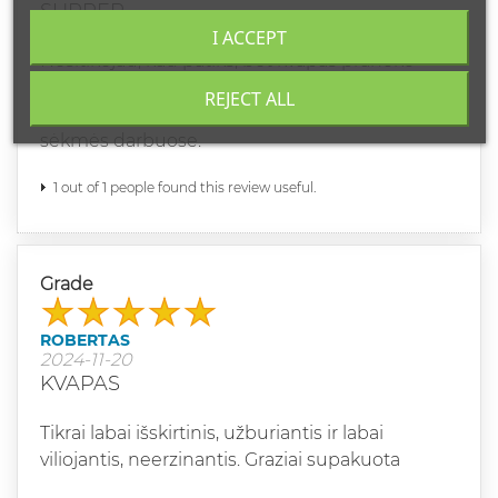
SUPPER
I ACCEPT
Nesitikėjau, kad patiks, bet kvapas pranoko
lūkesčius. Neįkyrus, paslaptingas, prabangus.
REJECT ALL
Labai dėkolu už dovanėlę. Burkalifa komandai
sėkmės darbuose.
1 out of 1 people found this review useful.
Grade
ROBERTAS
2024-11-20
KVAPAS
Tikrai labai išskirtinis, užburiantis ir labai
viliojantis, neerzinantis. Graziai supakuota