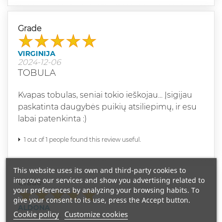
Grade
VIRGINIJA
2024-12-06
TOBULA
Kvapas tobulas, seniai tokio ieškojau... Įsigijau
paskatinta daugybės puikių atsiliepimų, ir esu
labai patenkinta :)
1 out of 1 people found this review useful.
This website uses its own and third-party cookies to
improve our services and show you advertising related to
Grade
your preferences by analyzing your browsing habits. To
give your consent to its use, press the Accept button.
ALDONA
Cookie policy
Customize cookies
2024-12-04