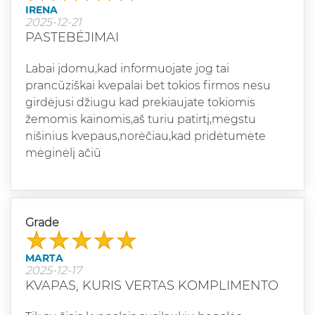
IRENA
2025-12-21
PASTEBĖJIMAI
Labai įdomu,kad informuojate jog tai
prancūziškai kvepalai bet tokios firmos nesu
girdėjusi džiugu kad prekiaujate tokiomis
žemomis kainomis,aš turiu patirtį,mėgstu
nišinius kvepaus,norėčiau,kad pridėtumėte
mėginėlį ačiū
Grade
MARTA
2025-12-17
KVAPAS, KURIS VERTAS KOMPLIMENTO