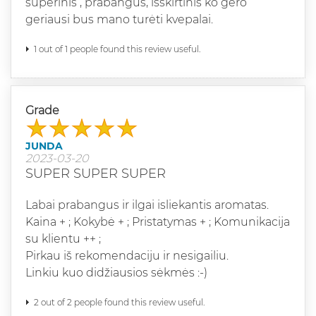
superinis , prabangus, išskirtinis ko gero
geriausi bus mano turėti kvepalai.
1 out of 1 people found this review useful.
Grade
JUNDA
2023-03-20
SUPER SUPER SUPER
Labai prabangus ir ilgai isliekantis aromatas.
Kaina + ; Kokybė + ; Pristatymas + ; Komunikacija
su klientu ++ ;
Pirkau iš rekomendaciju ir nesigailiu.
Linkiu kuo didžiausios sėkmės :-)
2 out of 2 people found this review useful.