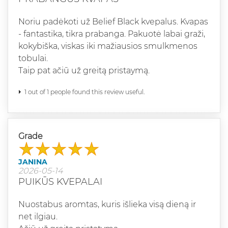
Noriu padėkoti už Belief Black kvepalus. Kvapas
- fantastika, tikra prabanga. Pakuotė labai graži,
kokybiška, viskas iki mažiausios smulkmenos
tobulai.
Taip pat ačiū už greitą pristaymą.
1 out of 1 people found this review useful.
Grade
JANINA
2026-05-14
PUIKŪS KVEPALAI
Nuostabus aromtas, kuris išlieka visą dieną ir
net ilgiau.