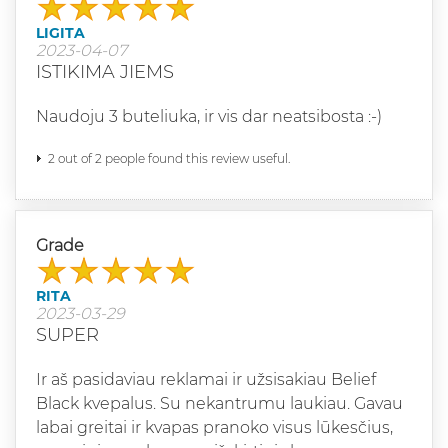
LIGITA
2023-04-07
ISTIKIMA JIEMS
Naudoju 3 buteliuka, ir vis dar neatsibosta :-)
2 out of 2 people found this review useful.
Grade
RITA
2023-03-29
SUPER
Ir aš pasidaviau reklamai ir užsisakiau Belief
Black kvepalus. Su nekantrumu laukiau. Gavau
labai greitai ir kvapas pranoko visus lūkesčius,