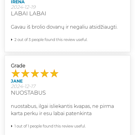
IRENA
2024-12-19
LABAI LABAI
Gavau iš brolio dovanų ir negaliu atsidžiaugti.
2 out of 3 people found this review useful.
Grade
JANE
2024-12-17
NUOSTABUS
nuostabus, ilgai isliekantis kvapas, ne pirma
karta perku ir esu labai patenkinta
1 out of 1 people found this review useful.