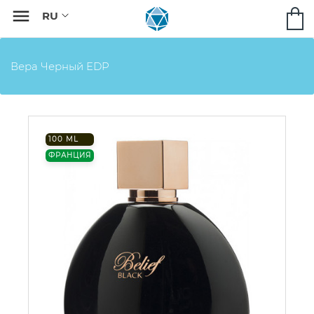

Вера Черный EDP
100 ML
ФРАНЦИЯ