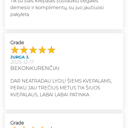
Tik su šiais kvepalais susilaukiu begalės
dėmesio ir komplimentų, su juo jaučiuosi
pakylėta
Grade
JURGA J.
2025-12-17
BEKONKURENČIAI
DAR NEATRADAU LYGIŲ ŠIEMS KVEPALAMS,
PERKU JAU TREČIUS METUS TIK ŠIUOS
KVEPALAUS, LABAI LABAI PATINKA
Grade