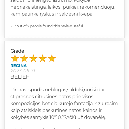
saldumo ir lengvo astrumo, kokybe
nepriekaistinga, laikosi puikiai, rekomenduoju,
kam patinka ryskus ir saldesni kvapai
7 out of 7 people found this review useful.
Grade
REGINA
2023-05-31
BELIEF
Pirmas įspūdis neblogas,saldoki,norisi dar
stipresnes citrusinės natos prie visos
kompozicijos..bet čia kūrėjo fantazija..?..žiūrėsim
kaip atsiskleis paskutines natos..kainos ir
kokybės santykis 10*10.??Ačiū už dovanėlę.