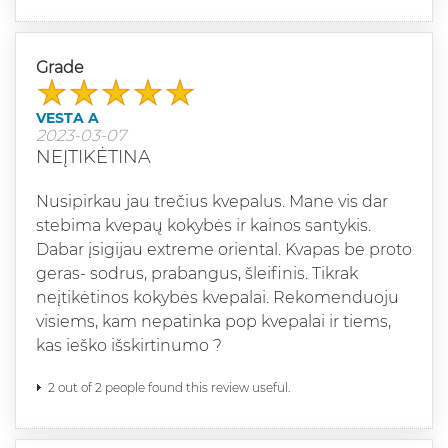
Grade
VESTA A
2023-03-07
NEĮTIKĖTINA
Nusipirkau jau trečius kvepalus. Mane vis dar
stebima kvepaų kokybės ir kainos santykis.
Dabar įsigijau extreme oriental. Kvapas be proto
geras- sodrus, prabangus, šleifinis. Tikrak
neįtikėtinos kokybės kvepalai. Rekomenduoju
visiems, kam nepatinka pop kvepalai ir tiems,
kas ieško išskirtinumo ?
2 out of 2 people found this review useful.