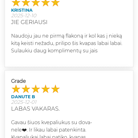
KRISTINA
2025-12-10
JIE GERIAUSI
Naudoju jau ne pirmą flakoną ir kol kas į nieką
kitą keisti nežadu, prilipo šis kvapas labai labai.
Sulaukiu daug komplimentų su jais
Grade
DANUTE B
2025-12-01
LABAS VAKARAS.
Gavau šiuos kvepaliukus su dova-
nele❤️. Ir likau labai patenkinta.
Kvapaliukai labai patiko, kvapas