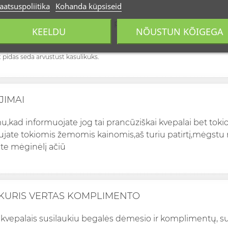
aatsuspoliitika
Kohanda küpsiseid
vanojo šiuos kvepalus. Pirko pas jus.
KEELDU
NÕUSTUN KÕIGEGA
apas. Ačiū
st pidas seda arvustust kasulikuks.
JIMAI
u,kad informuojate jog tai prancūziškai kvepalai bet toki
ujate tokiomis žemomis kainomis,aš turiu patirtį,mėgstu 
te mėginėlį ačiū
 KURIS VERTAS KOMPLIMENTO
is kvepalais susilaukiu begalės dėmesio ir komplimentų, su