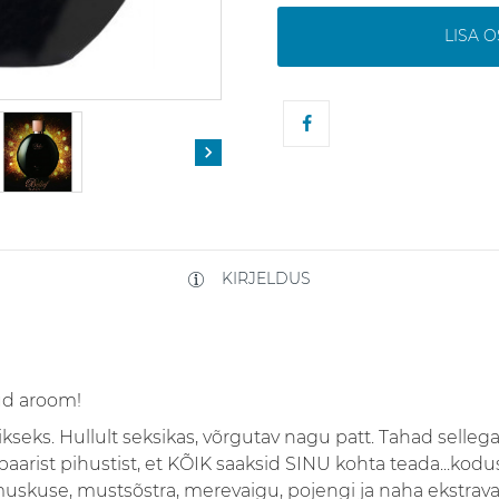
LISA 

KIRJELDUS
ud aroom!
ikseks. Hullult seksikas, võrgutav nagu patt. Tahad selle
aarist pihustist, et KÕIK saaksid SINU kohta teada...kodus,
muskuse, mustsõstra, merevaigu, pojengi ja naha ekstra