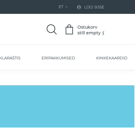
ET


LOGI SISSE
Ostukorv
still empty :(
KLARAŠTIS
ERIPAKKUMISED
KINKEKAARDID