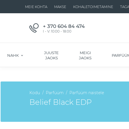
MEIE KOHTA
MAKSE
KOHALETOIMETAMINE
TAG
+ 370 604 84 474
I - V: 10:00 - 18:00
JUUSTE
MEIGI
NAHK
PARFÜÜ
JAOKS
JAOKS
Kodu
Parfüüm
Parfüüm naistele
Belief Black EDP