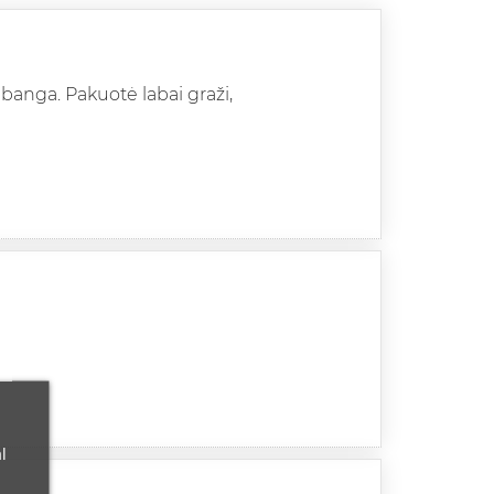
abanga. Pakuotė labai graži,
l