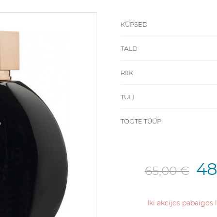
KÜPSED
TALD
RIIK
TULI
TOOTE TÜÜP
48
65,00 €
Iki akcijos pabaigos 