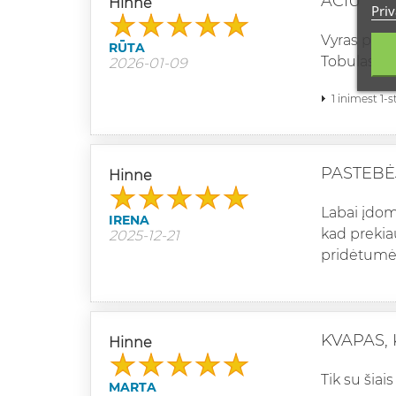
AČIŪ
Hinne
Priv
Vyras pado
RŪTA
Tobulas kv
2026-01-09
1 inimest 1-
PASTEBĖ
Hinne
Labai įdom
IRENA
kad prekia
2025-12-21
pridėtumė
KVAPAS,
Hinne
Tik su šia
MARTA