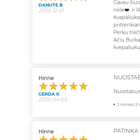
Gavau šiuo
DANUTE B
nele❤️. Ir 
2025-12-01
Kvapaliukai
pritrenkiant
Perku trečia
Ačiu Burkal
kvepaliuk
NUOSTA
Hinne
Nuostabus 
GERDA K
2025-04-03
2 inimest 2-
PATINKA 
Hinne