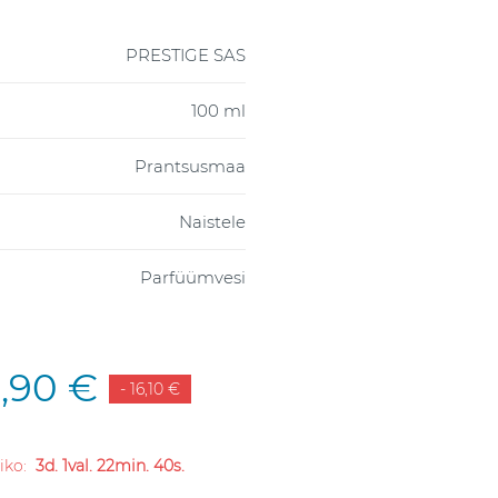
PRESTIGE SAS
100 ml
Prantsusmaa
Naistele
Parfüümvesi
,90 €
- 16,10 €
liko:
3d. 1val. 22min. 39s.