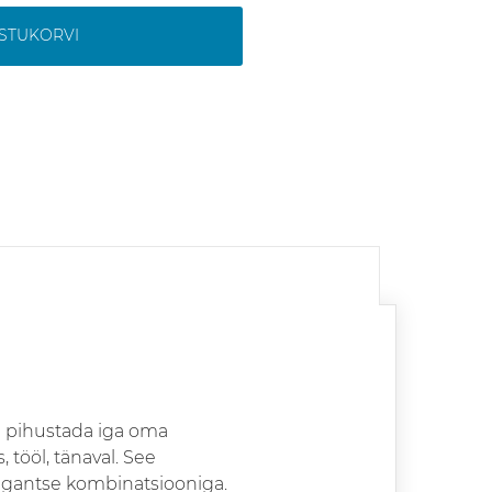
OSTUKORVI
ga pihustada iga oma
 tööl, tänaval. See
vagantse kombinatsiooniga.