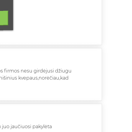
os firmos nesu girdėjusi džiugu
nišinius kvepaus,norėčiau,kad
 juo jaučiuosi pakylėta