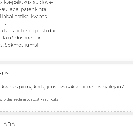
s kvepaliukus su dova-
likau labai patenkinta.
 labai patiko, kvapas
is...
 karta ir begu pirkti dar...
ifa už dovanėle ir
us. Sėkmes jums!
BUS
kvapas,pirmą kartą juos užsisakiau ir nepasigailėjau?
st pidas seda arvustust kasulikuks.
LABAI.