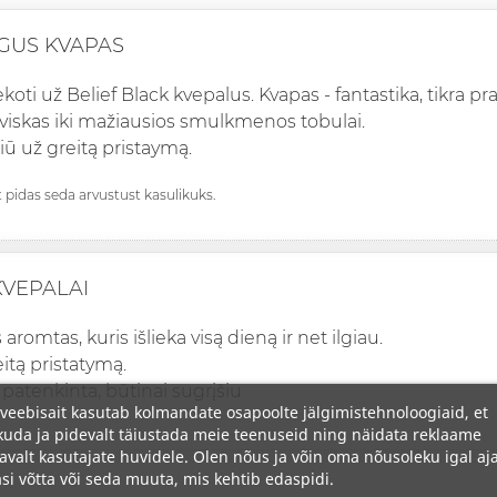
GUS KVAPAS
oti už Belief Black kvepalus. Kvapas - fantastika, tikra pr
 viskas iki mažiausios smulkmenos tobulai.
iū už greitą pristaymą.
st pidas seda arvustust kasulikuks.
KVEPALAI
romtas, kuris išlieka visą dieną ir net ilgiau.
itą pristatymą.
 patenkinta, būtinai sugrįšiu
veebisait kasutab kolmandate osapoolte jälgimistehnoloogiaid, et
uda ja pidevalt täiustada meie teenuseid ning näidata reklaame
avalt kasutajate huvidele. Olen nõus ja võin oma nõusoleku igal aja
si võtta või seda muuta, mis kehtib edaspidi.