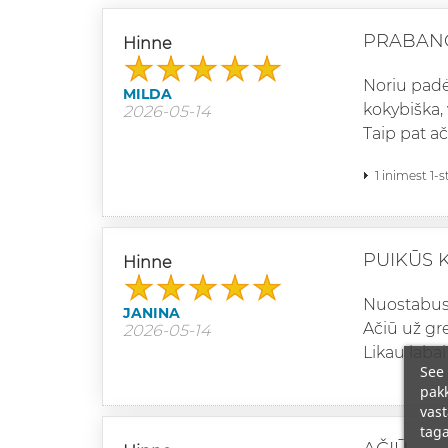
PRABAN
Hinne
Noriu padėk
MILDA
kokybiška,
2026-05-14
Taip pat ač
1 inimest 1-
PUIKŪS 
Hinne
Nuostabus a
JANINA
Ačiū už gre
2026-05-14
Likau labai
See 
pakk
vast
taga