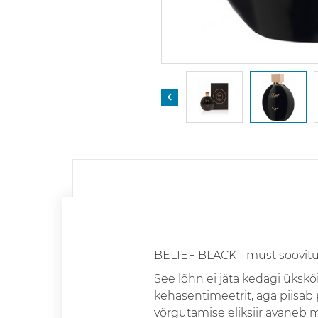

BELIEF BLACK - must soovit
See lõhn ei jäta kedagi ükskõ
kehasentimeetrit, aga piisab p
võrgutamise eliksiir avaneb 