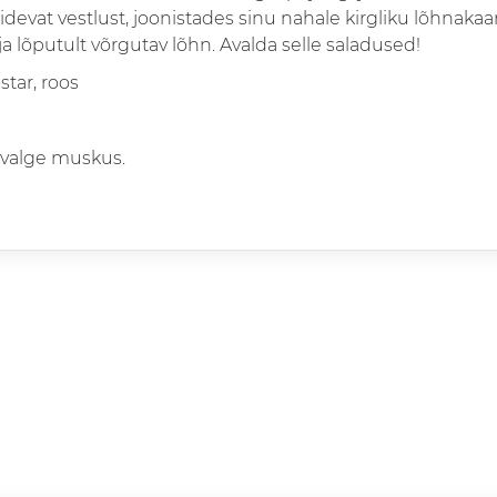
vat vestlust, joonistades sinu nahale kirgliku lõhnakaar
 ja lõputult võrgutav lõhn. Avalda selle saladused!
star, roos
 valge muskus.