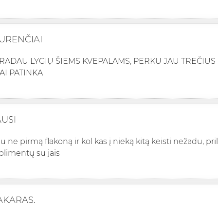
URENČIAI
RADAU LYGIŲ ŠIEMS KVEPALAMS, PERKU JAU TREČIUS 
AI PATINKA
AUSI
 ne pirmą flakoną ir kol kas į nieką kitą keisti nežadu, pril
limentų su jais
AKARAS.