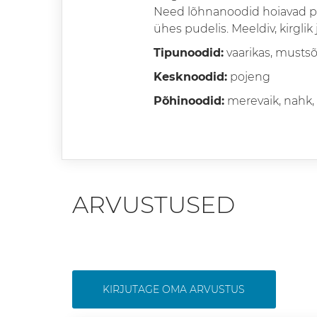
Need lõhnanoodid hoiavad pide
ühes pudelis. Meeldiv, kirglik
Tipunoodid:
vaarikas, mustsõ
Kesknoodid:
pojeng
Põhinoodid:
merevaik, nahk,
ARVUSTUSED
KIRJUTAGE OMA ARVUSTUS