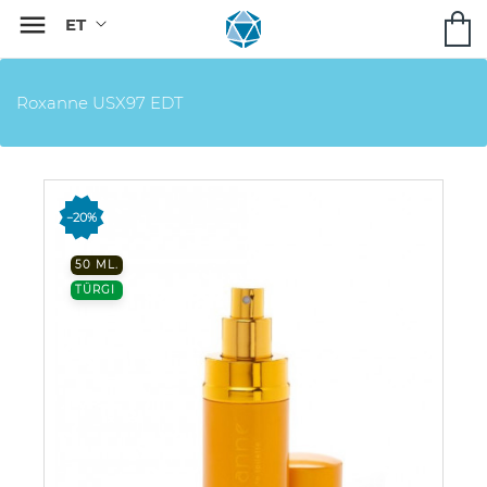

Roxanne USX97 EDT
−20%
50 ML.
TÜRGI