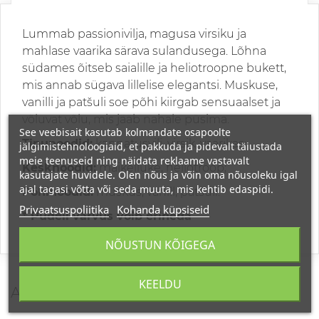
Lummab passionivilja, magusa virsiku ja
mahlase vaarika särava sulandusega. Lõhna
südames õitseb saialille ja heliotroopne bukett,
mis annab sügava lillelise elegantsi. Muskuse,
vanilli ja patšuli soe põhi kiirgab sensuaalset ja
võluvat võlu, mis jääb nahale püsima.
See veebisait kasutab kolmandate osapoolte
Tipunoodid:
kannatusvili, virsik, vaarikas;
jälgimistehnoloogiaid, et pakkuda ja pidevalt täiustada
meie teenuseid ning näidata reklaame vastavalt
Kesknoodid:
maikelluke, heliotroop;
kasutajate huvidele. Olen nõus ja võin oma nõusoleku igal
ajal tagasi võtta või seda muuta, mis kehtib edaspidi.
Põhinoodid:
muskus, vanill, patšuli.
Privaatsuspoliitika
Kohanda küpsiseid
* Pudeli värvus võib erineda
NÕUSTUN KÕIGEGA
KEELDU
ARVUSTUSED