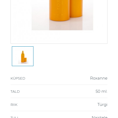
Roxanne
KÜPSED
50 ml.
TALD
Türgi
RIIK
Naistele
TULI