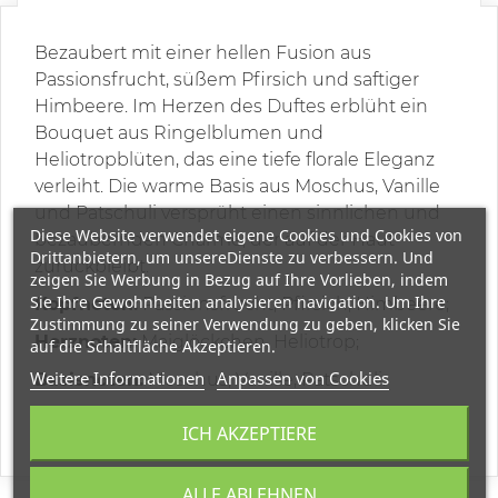
Bezaubert mit einer hellen Fusion aus
Passionsfrucht, süßem Pfirsich und saftiger
Himbeere. Im Herzen des Duftes erblüht ein
Bouquet aus Ringelblumen und
Heliotropblüten, das eine tiefe florale Eleganz
verleiht. Die warme Basis aus Moschus, Vanille
und Patschuli versprüht einen sinnlichen und
Diese Website verwendet eigene Cookies und Cookies von
bezaubernden Charme, der auf der Haut
Drittanbietern, um unsereDienste zu verbessern. Und
zurückbleibt.
zeigen Sie Werbung in Bezug auf Ihre Vorlieben, indem
Sie Ihre Gewohnheiten analysieren navigation. Um Ihre
Kopfnoten:
Passionsfrucht, Pfirsich, Himbeere;
Zustimmung zu seiner Verwendung zu geben, klicken Sie
Herznoten:
Maiglöckchen, Heliotrop;
auf die Schaltfläche Akzeptieren.
Weitere Informationen
Anpassen von Cookies
Basisnoten:
Moschus, Vanille, Patschuli.
* Die Farbe der Flasche kann variieren
ICH AKZEPTIERE
ALLE ABLEHNEN