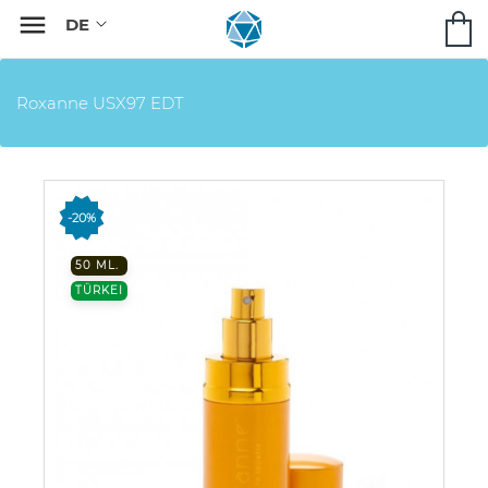

Roxanne USX97 EDT
-20%
50 ML.
TÜRKEI