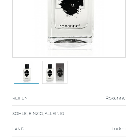
Roxanne
REIFEN
SOHLE, EINZIG, ALLEINIG
Türkei
LAND