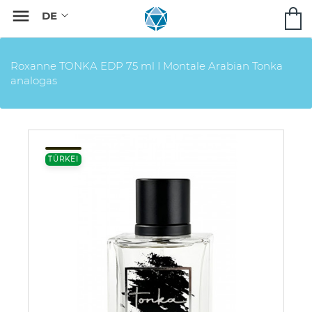

Roxanne TONKA EDP 75 ml I Montale Arabian Tonka
analogas
TÜRKEI