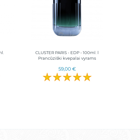
l.
CLUSTER PARIS - EDP - 100ml. l
MERAZUR
Pranсūziški kvepalai vyrams
59,00 €