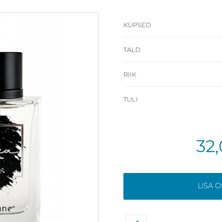
KÜPSED
TALD
RIIK
TULI
32
LISA 