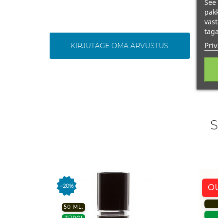
See 
pakk
vast
taga
Priv
KIRJUTAGE OMA ARVUSTUS
S
−20%
O
50 ML.