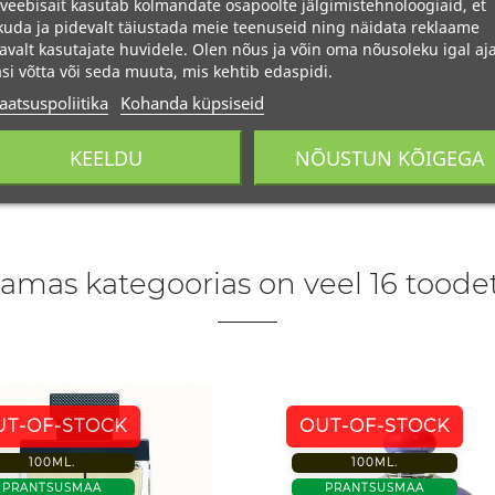
veebisait kasutab kolmandate osapoolte jälgimistehnoloogiaid, et
uda ja pidevalt täiustada meie teenuseid ning näidata reklaame
avalt kasutajate huvidele. Olen nõus ja võin oma nõusoleku igal aja
si võtta või seda muuta, mis kehtib edaspidi.
aatsuspoliitika
Kohanda küpsiseid
KEELDU
NÕUSTUN KÕIGEGA
amas kategoorias on veel 16 toodet
UT-OF-STOCK
OUT-OF-STOCK
100ML.
100ML.
PRANTSUSMAA
PRANTSUSMAA