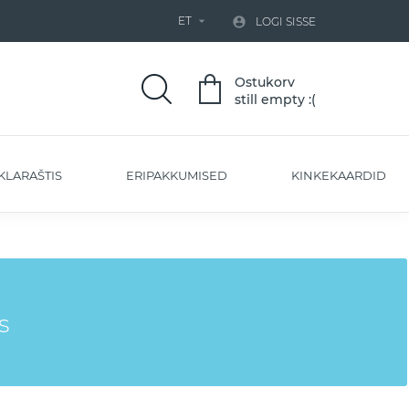
ET


LOGI SISSE
Ostukorv
still empty :(
KLARAŠTIS
ERIPAKKUMISED
KINKEKAARDID
s