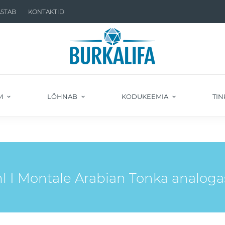
ASTAB
KONTAKTID
M
LÕHNAB
KODUKEEMIA
TIN
I Montale Arabian Tonka analoga