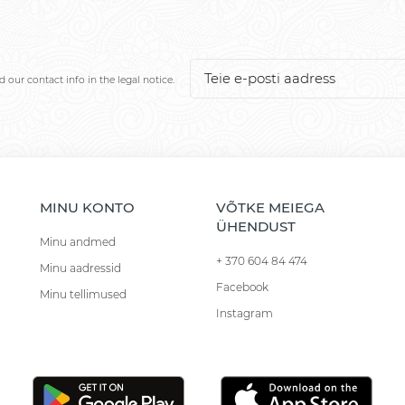
our contact info in the legal notice.
MINU KONTO
VÕTKE MEIEGA
ÜHENDUST
Minu andmed
+ 370 604 84 474
Minu aadressid
Facebook
Minu tellimused
Instagram