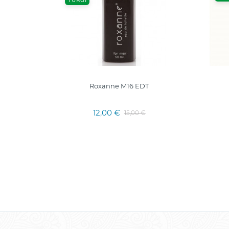
TÜRGI
T
Roxanne M16 EDT
12,00 €
15,00 €