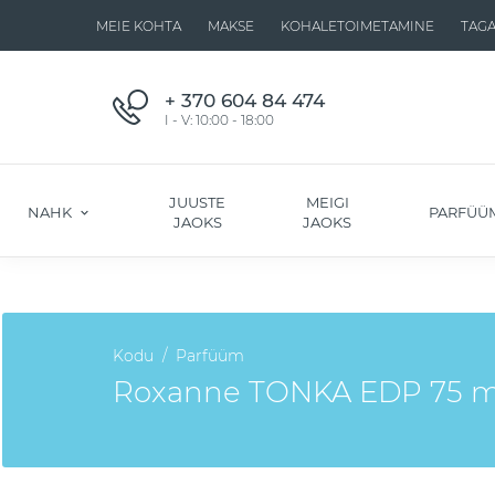
MEIE KOHTA
MAKSE
KOHALETOIMETAMINE
TAG
+ 370 604 84 474
I - V: 10:00 - 18:00
JUUSTE
MEIGI
NAHK
PARFÜÜ
JAOKS
JAOKS
Kodu
Parfüüm
Roxanne TONKA EDP 75 ml 