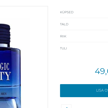
KÜPSED
TALD
RIIK
TULI
49
LISA 