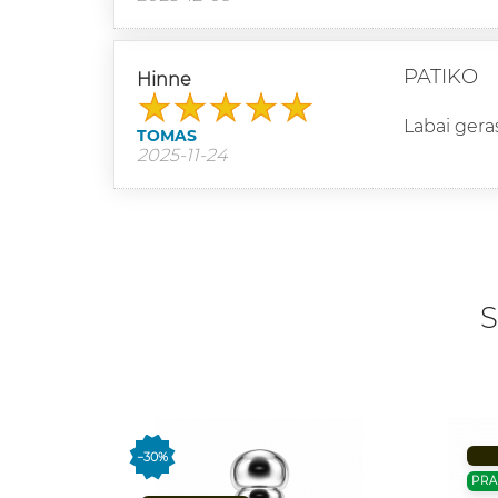
PATIKO
Hinne
Labai gera
TOMAS
2025-11-24
S
−30%
PR