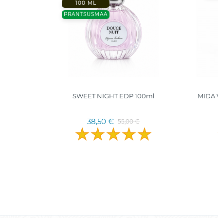
100 ML
PRANTSUSMAA
hasprei
SWEET NIGHT EDP 100ml
MIDA 
38,50 €
55,00 €