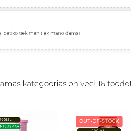
s, patiko tiek man tiek mano damai
amas kategoorias on veel 16 toodet
100ML.
OUT-OF-STOCK
ANTSUSMAA
100 ML.