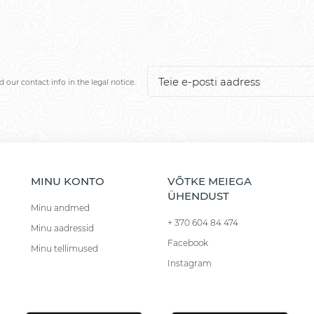
our contact info in the legal notice.
MINU KONTO
VÕTKE MEIEGA
ÜHENDUST
Minu andmed
+ 370 604 84 474
Minu aadressid
Facebook
Minu tellimused
Instagram