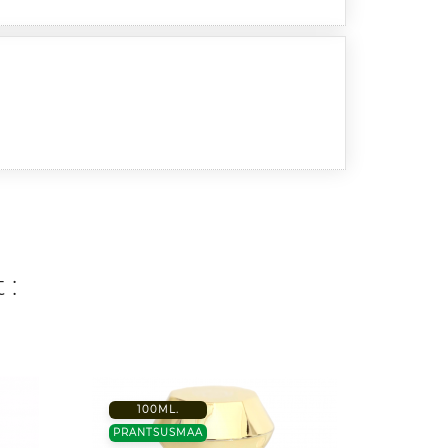
 :
100ML.
−20%
PRANTSUSMAA