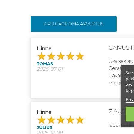
KIRJUTAGE OMA ARVUSTUS
GAIVUS 
Hinne
Uzsisakiau 
TOMAS
Geras ir ga
2026-07-01
See 
Gavau dar 
pakk
meginuko,
vast
taga
Priv
ŽIAURIAI
Hinne
labai patik
JULIUS
2025-12-09