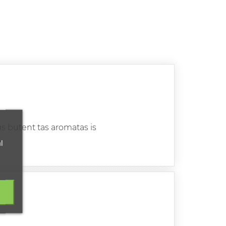
s butent tas aromatas is
l