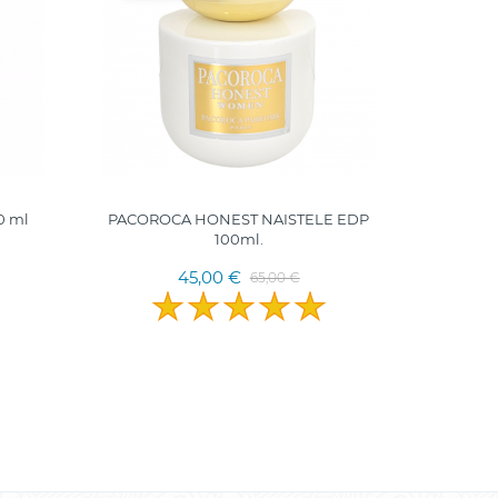
50 ML
TÜRGI
0 ml
PACOROCA HONEST NAISTELE EDP
100ml.
45,00 €
65,00 €