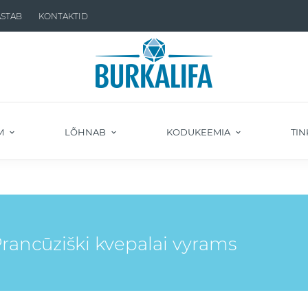
ASTAB
KONTAKTID
M
LÕHNAB
KODUKEEMIA
TIN
ranсūziški kvepalai vyrams