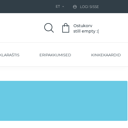
ET


LOGI SISSE
Ostukorv
still empty :(
KLARAŠTIS
ERIPAKKUMISED
KINKEKAARDID