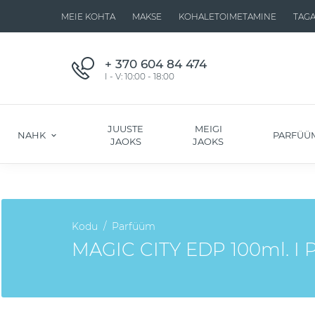
MEIE KOHTA
MAKSE
KOHALETOIMETAMINE
TAG
+ 370 604 84 474
I - V: 10:00 - 18:00
JUUSTE
MEIGI
NAHK
PARFÜÜ
JAOKS
JAOKS
Kodu
Parfüüm
MAGIC CITY EDP 100ml. I P