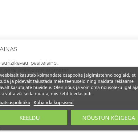
FAINAS
,surizikavau, pasiteisino.
n gerai issilaikantis aromatas.
veebisait kasutab kolmandate osapoolte jälgimistehnoloogiaid, et
meginuka dovanu, ir jau zinau kad kitas mano pirkinys bu
uda ja pidevalt täiustada meie teenuseid ning näidata reklaame
 aciu jums ir sekmes
avalt kasutajate huvidele. Olen nõus ja võin oma nõusoleku igal aja
si võtta või seda muuta, mis kehtib edaspidi.
aatsuspoliitika
Kohanda küpsiseid
 GERAS
KEELDU
NÕUSTUN KÕIGEGA
o