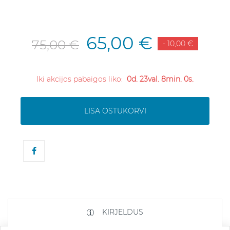
65,00 €
75,00 €
- 10,00 €
Iki akcijos pabaigos liko:
0d. 23val. 7min. 59s.
LISA OSTUKORVI
KIRJELDUS