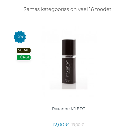
Samas kategoorias on veel 16 toodet :
−20%
50 ML
TÜRGI
Roxanne M1 EDT
12,00 €
15,00 €