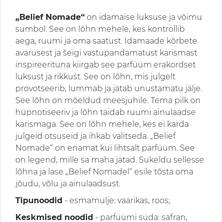
„Belief Nomade“
on idamaise luksuse ja võimu
sümbol. See on lõhn mehele, kes kontrollib
aega, ruumi ja oma saatust. Idamaade kõrbete
avarusest ja šeigi vastupandamatust karismast
inspireerituna kiirgab see parfüüm erakordset
luksust ja rikkust. See on lõhn, mis julgelt
provotseerib, lummab ja jätab unustamatu jälje.
See lõhn on mõeldud meesjuhile. Tema pilk on
hüpnotiseeriv ja lõhn täidab ruumi ainulaadse
karismaga. See on lõhn mehele, kes ei karda
julgeid otsuseid ja ihkab valitseda. „Belief
Nomade“ on enamat kui lihtsalt parfüüm. See
on legend, mille sa maha jätad. Sukeldu sellesse
lõhna ja lase „Belief Nomadel“ esile tõsta oma
jõudu, võlu ja ainulaadsust.
Tipunoodid
- esmamulje: vaarikas, roos;
Keskmised noodid
- parfüümi süda: safran,