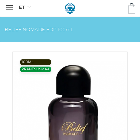

BELIEF NOMADE EDP 100ml.
100ML.
PRANTSUSMAA