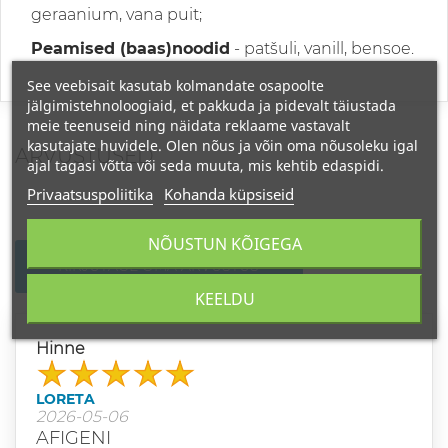
geraanium, vana puit;
Peamised (baas)noodid
- patšuli, vanill, bensoe.
See veebisait kasutab kolmandate osapoolte
jälgimistehnoloogiaid, et pakkuda ja pidevalt täiustada
meie teenuseid ning näidata reklaame vastavalt
kasutajate huvidele. Olen nõus ja võin oma nõusoleku igal
ARVUSTUSED
ajal tagasi võtta või seda muuta, mis kehtib edaspidi.
Privaatsuspoliitika
Kohanda küpsiseid
NÕUSTUN KÕIGEGA
KIRJUTAGE OMA ARVUSTUS
KEELDU
Hinne
LORETA
2026-05-06
AFIGENI