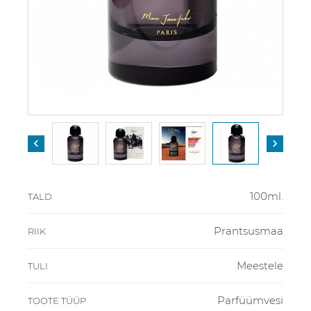


100ml.
TALD
Prantsusmaa
RIIK
Meestele
TULI
Parfüümvesi
TOOTE TÜÜP