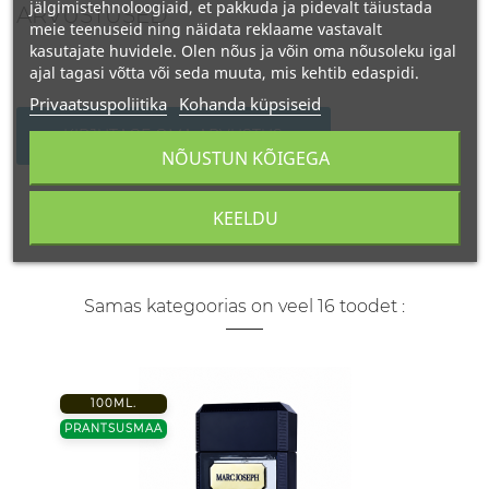
jälgimistehnoloogiaid, et pakkuda ja pidevalt täiustada
ARVUSTUSED
meie teenuseid ning näidata reklaame vastavalt
kasutajate huvidele. Olen nõus ja võin oma nõusoleku igal
ajal tagasi võtta või seda muuta, mis kehtib edaspidi.
Privaatsuspoliitika
Kohanda küpsiseid
KIRJUTAGE OMA ARVUSTUS
NÕUSTUN KÕIGEGA
KEELDU
Samas kategoorias on veel 16 toodet :
100ML.
PRANTSUSMAA