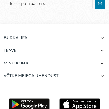

BURKALIFA

TEAVE

MINU KONTO

VÕTKE MEIEGA ÜHENDUST