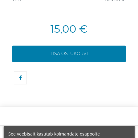
15,00 €
LISA OSTUKORVI
See veebisait kasutab kolmandate osapoolte