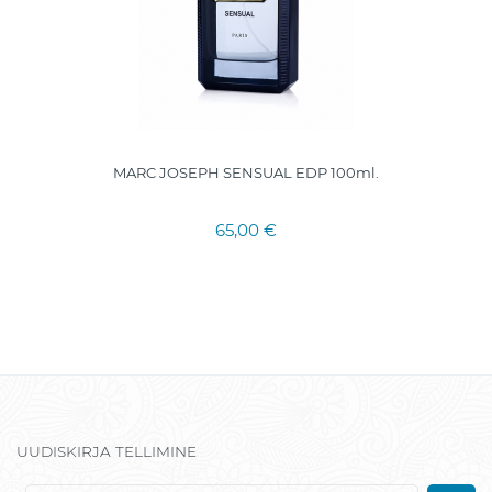
MARC JOSEPH SENSUAL EDP 100ml.
65,00 €
UUDISKIRJA TELLIMINE