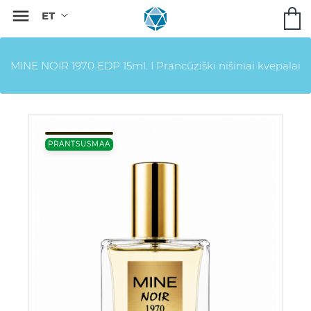

MINE NOIR 1970 EDP 15ml. I Prancūziški nišiniai kvepalai
PRANTSUSMAA