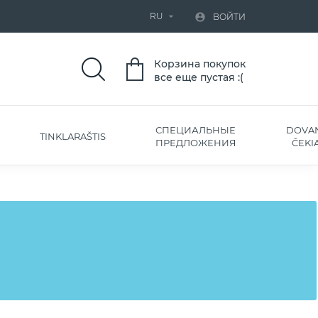
RU


ВОЙТИ
Корзина покупок
все еще пустая :(
СПЕЦИАЛЬНЫЕ
DOVA
TINKLARAŠTIS
ПРЕДЛОЖЕНИЯ
ČEKIA