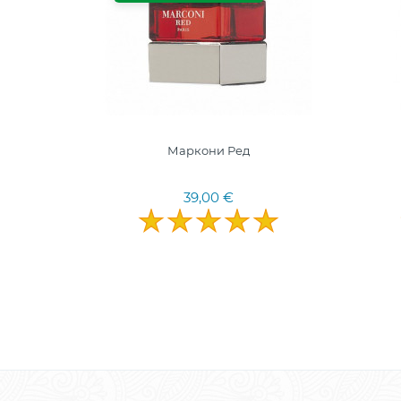
DP
Маркони Ред
39,00 €