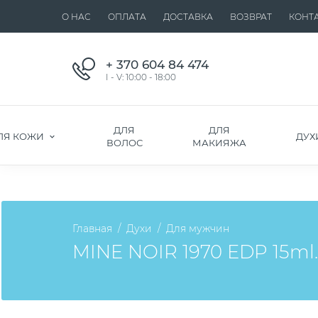
О НАС
ОПЛАТА
ДОСТАВКА
ВОЗВРАТ
КОНТ
+ 370 604 84 474
I - V: 10:00 - 18:00
ДЛЯ
ДЛЯ
ЛЯ КОЖИ
ДУХ
ВОЛОС
МАКИЯЖА
Главная
Духи
Для мужчин
MINE NOIR 1970 EDP 15ml. I