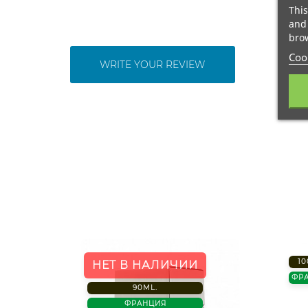
This
and 
brow
Cook
WRITE YOUR REVIEW
10
НЕТ В НАЛИЧИИ
ФР
90ML.
ФРАНЦИЯ