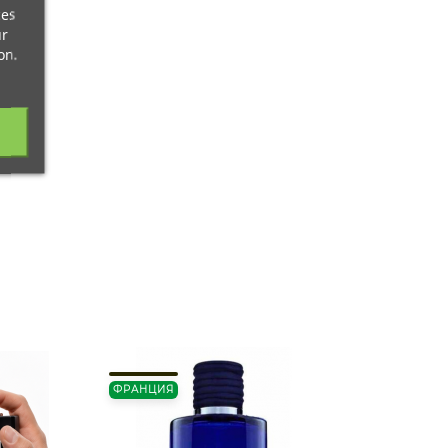
ces
ur
on.
25ML.
ФРАНЦИЯ
ТУРЦИ