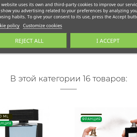
 website uses its own and third-party cookies to improve our servi
show you advertising related to your preferences by analyzing yo
sing habits. To give your consent to its use, press the Accept butt
ie policy
Customize cookies
REJECT ALL
I ACCEPT
В этой категории 16 товаров:
0 ML
ФРАНЦИЯ
АНЦИЯ