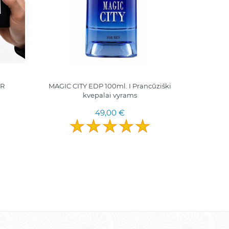
IR
MAGIC CITY EDP 100ml. I Pranсūziški
kvepalai vyrams
парфю
49,00 €