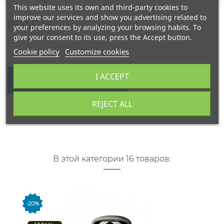
This website uses its own and third-party cookies to
improve our services and show you advertising related to
REVIEWS
your preferences by analyzing your browsing habits. To
give your consent to its use, press the Accept button.
Cookie policy
Customize cookies
I ACCEPT
WRITE YOUR REVIEW
REJECT ALL
В этой категории 16 товаров:
-20%