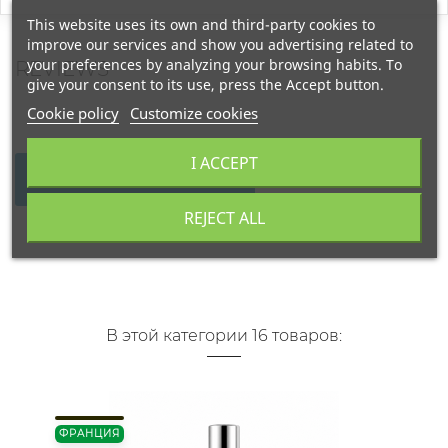
This website uses its own and third-party cookies to
improve our services and show you advertising related to
your preferences by analyzing your browsing habits. To
REVIEWS
give your consent to its use, press the Accept button.
Cookie policy
Customize cookies
I ACCEPT
WRITE YOUR REVIEW
REJECT ALL
В этой категории 16 товаров:
ФРАНЦИЯ