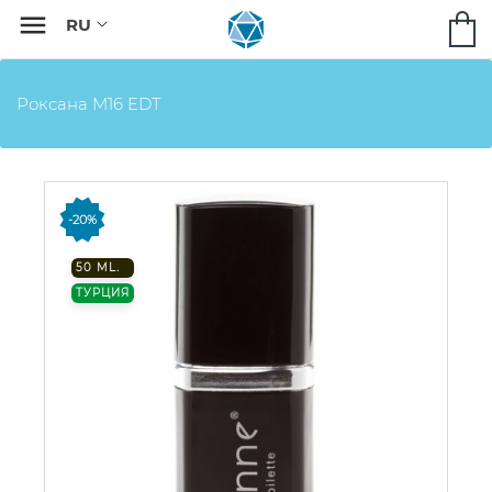

Роксана M16 EDT
-20%
50 ML.
ТУРЦИЯ