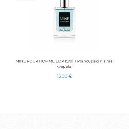
MINE POUR HOMME EDP 15ml. I Prancūziški nišiniai
kvepalai
15,00 €