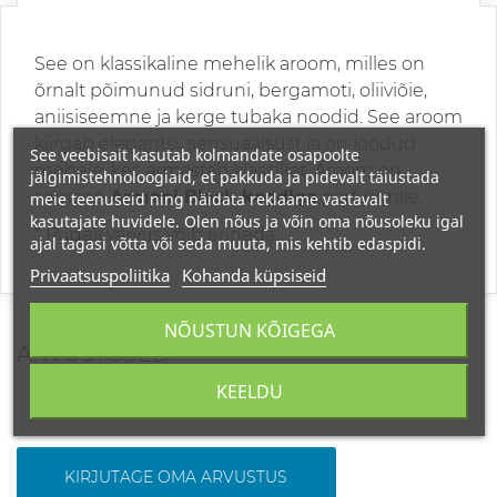
See on klassikaline mehelik aroom, milles on
õrnalt põimunud sidruni, bergamoti, oliiviõie,
aniisiseemne ja kerge tubaka noodid. See aroom
kiirgab elegantsi, sensuaalsust ja on loodud
See veebisait kasutab kolmandate osapoolte
mehele, kes armastab klassikat. Aroom on
jälgimistehnoloogiaid, et pakkuda ja pidevalt täiustada
sarnane
Armani Black koodiga
parfüümile.
meie teenuseid ning näidata reklaame vastavalt
kasutajate huvidele. Olen nõus ja võin oma nõusoleku igal
* Pudeli värvus võib erineda
ajal tagasi võtta või seda muuta, mis kehtib edaspidi.
Privaatsuspoliitika
Kohanda küpsiseid
NÕUSTUN KÕIGEGA
ARVUSTUSED
KEELDU
KIRJUTAGE OMA ARVUSTUS