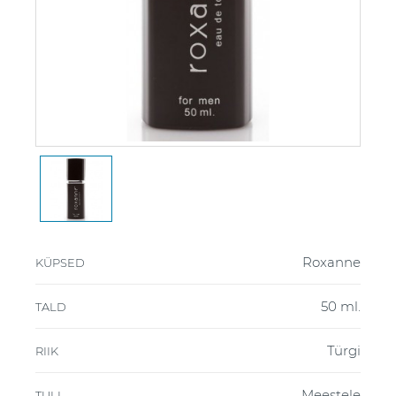
Roxanne
KÜPSED
50 ml.
TALD
Türgi
RIIK
Meestele
TULI