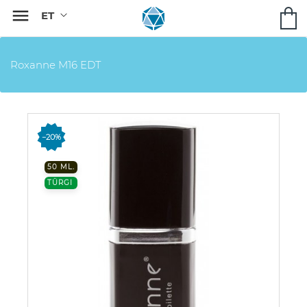

Roxanne M16 EDT
−20%
50 ML.
TÜRGI