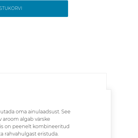
OSTUKORVI
hutada oma ainulaadsust. See
ev aroom algab värske
 mis on peenelt kombineeritud
ta rahvahulgast eristuda.