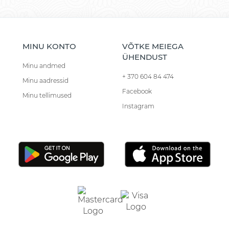
MINU KONTO
VÕTKE MEIEGA
ÜHENDUST
Minu andmed
+ 370 604 84 474
Minu aadressid
Facebook
Minu tellimused
Instagram