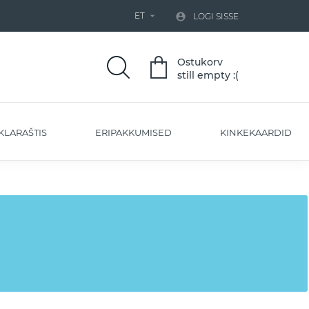
ET


LOGI SISSE
Ostukorv
still empty :(
KLARAŠTIS
ERIPAKKUMISED
KINKEKAARDID