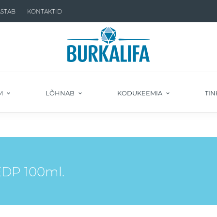
ASTAB
KONTAKTID
M
LÕHNAB
KODUKEEMIA
TIN
DP 100ml.