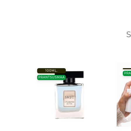
S
100ML.
PR
PRANTSUSMAA