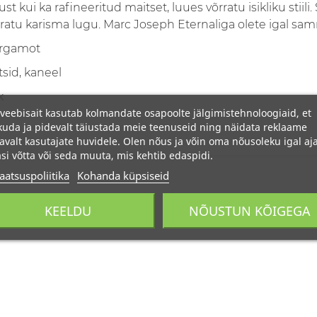
 kui ka rafineeritud maitset, luues võrratu isikliku stiili. 
võrratu karisma lugu. Marc Joseph Eternaliga olete igal 
bergamot
tsid, kaneel
k
veebisait kasutab kolmandate osapoolte jälgimistehnoloogiaid, et
uda ja pidevalt täiustada meie teenuseid ning näidata reklaame
avalt kasutajate huvidele. Olen nõus ja võin oma nõusoleku igal aja
si võtta või seda muuta, mis kehtib edaspidi.
aatsuspoliitika
Kohanda küpsiseid
KEELDU
NÕUSTUN KÕIGEGA