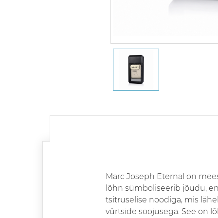
Marc Joseph Eternal on meest
lõhn sümboliseerib jõudu, ene
tsitruselise noodiga, mis lä
vürtside soojusega. See on lõ