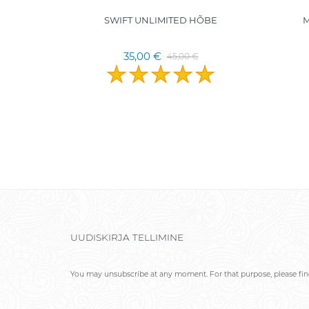
SE I TOM
SWIFT UNLIMITED HÕBE
M
LLE
35,00 €
45,00 €
UUDISKIRJA TELLIMINE
You may unsubscribe at any moment. For that purpose, please find 