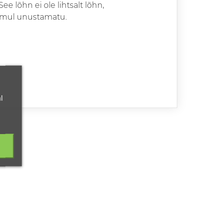
See lõhn ei ole lihtsalt lõhn,
sammul unustamatu.
l