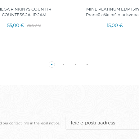
EGA RINKINYS COUNT IR
MINE PLATINUM EDP 15ml.
COUNTESS JAI IR JAM
Prancūziški nišiniai kvepa
55,00 €
15,00 €
98,00 €
our contact info in the legal notice.