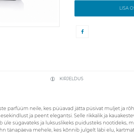
LISA 
KIRJELDUS
e parfüüm neile, kes püüavad jätta püsivat muljet ja rõ
sekindlust ja peent elegantsi. Selle rikkalik ja kauakest
heb üle sügavateks ja luksuslikeks puidusteks nootideks,
hn tänapäeva mehele, kes kõnnib julgelt läbi elu, kartma