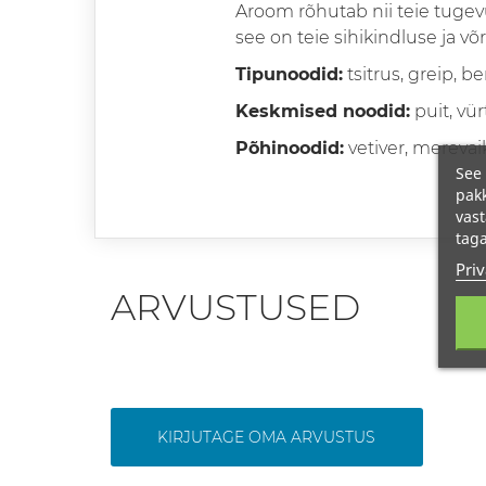
Aroom rõhutab nii teie tugevust
see on teie sihikindluse ja 
Tipunoodid:
tsitrus, greip, 
Keskmised noodid:
puit, vür
Põhinoodid:
vetiver, merevai
See 
pakk
vast
taga
Priv
ARVUSTUSED
KIRJUTAGE OMA ARVUSTUS