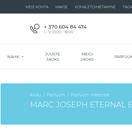
MEIE KOHTA
MAKSE
KOHALETOIMETAMINE
TAG
+ 370 604 84 474
I - V: 10:00 - 18:00
JUUSTE
MEIGI
NAHK
PARFÜÜ
JAOKS
JAOKS
Kodu
Parfüüm
Parfüüm meestele
MARC JOSEPH ETERNAL E