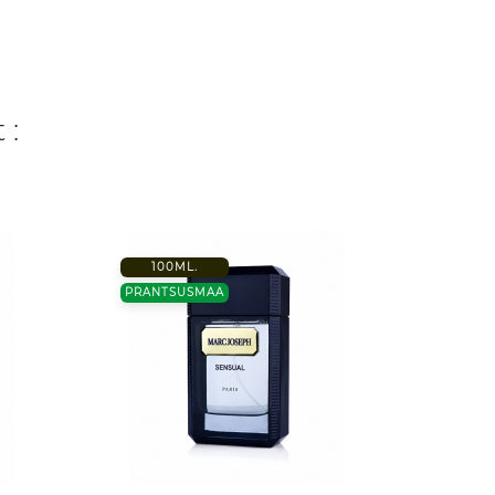
 :
100ML.
25ML.
PRANTSUSMAA
TÜRGI