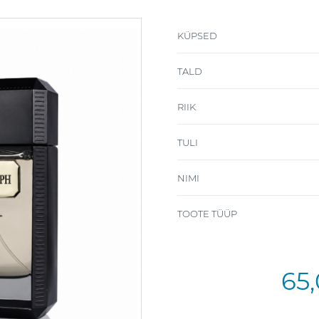
KÜPSED
TALD
RIIK
TULI
NIMI
TOOTE TÜÜP
65