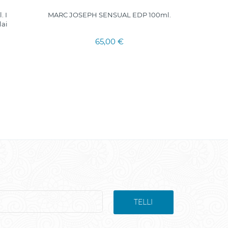
 I
MARC JOSEPH SENSUAL EDP 100ml.
ROX
lai
65,00 €
TELLI