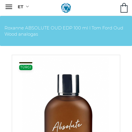

Roxanne ABSOLUTE OUD EDP 100 ml I Tom Ford Oud
Wood analogas
TÜRGI