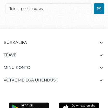

BURKALIFA

TEAVE

MINU KONTO

VÕTKE MEIEGA ÜHENDUST