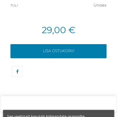
Unisex
TULI
29,00 €
LISA OSTUKORVI
See veebisait kasutab kolmandate osapoolte