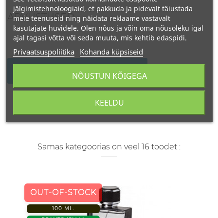
jälgimistehnoloogiaid, et pakkuda ja pidevalt täiustada
ARVUSTUSED
meie teenuseid ning näidata reklaame vastavalt
kasutajate huvidele. Olen nõus ja võin oma nõusoleku igal
ajal tagasi võtta või seda muuta, mis kehtib edaspidi.
Privaatsuspoliitika
Kohanda küpsiseid
KIRJUTAGE OMA ARVUSTUS
NÕUSTUN KÕIGEGA
KEELDU
Samas kategoorias on veel 16 toodet :
OUT-OF-STOCK
100 ML.