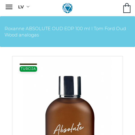

Roxanne ABSOLUTE OUD EDP 100 ml I Tom Ford Oud
Wood analogas
TURCIJA