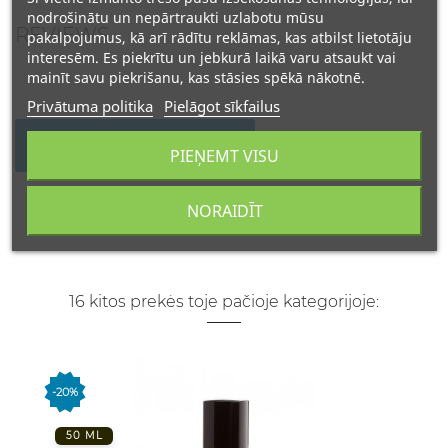
nodrošinātu un nepārtraukti uzlabotu mūsu
REVIEWS
pakalpojumus, kā arī rādītu reklāmas, kas atbilst lietotāju
interesēm. Es piekrītu un jebkurā laikā varu atsaukt vai
mainīt savu piekrišanu, kas stāsies spēkā nākotnē.
Privātuma politika
Pielāgot sīkfailus
WRITE YOUR REVIEW
PIEŅEMT VISU
NORAIDĪT
16 kitos prekės toje pačioje kategorijoje:
-20%
50 ML