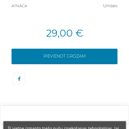
Unisex
ATNĀCA
29,00 €
PIEVIENOT GROZAM
Šī vietne izmanto trešo pušu izsekošanas tehnoloģijas, lai