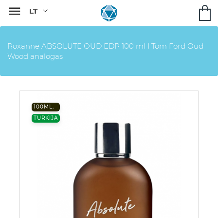

Roxanne ABSOLUTE OUD EDP 100 ml I Tom Ford Oud
Wood analogas
100ML.
TURKIJA