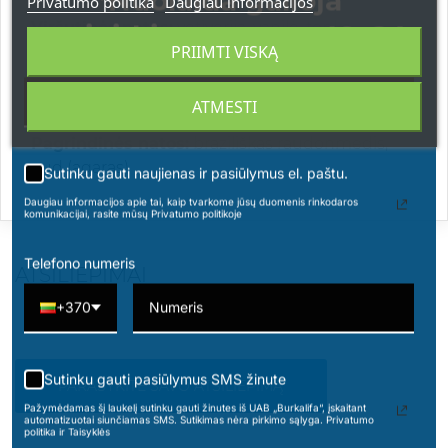
*Nuolaida galioja
Privatumo politika
Daugiau informacijos
Viršutinės natos:
vetiverija, vanilė, tonka
apsipirkimams nuo 49 € !
PRIIMTI VISKĄ
pupelės
Vidurinės natos:
Sichuan pipirai, santalmedis,
ATMESTI
kardamonas
Pagrindinės natos:
braziliškas raudonmedis,
oud (agaras)
Sutinku gauti naujienas ir pasiūlymus el. paštu.
Daugiau informacijos apie tai, kaip tvarkome jūsų duomenis rinkodaros
komunikacijai, rasite mūsų Privatumo politikoje
Telefono numeris
ATSILIEPIMAI
+370
Sutinku gauti pasiūlymus SMS žinute
PARAŠYKITE SAVO ATSILIEPIMĄ
Pažymėdamas šį laukelį sutinku gauti žinutes iš UAB „Burkalifa“, įskaitant
automatizuotai siunčiamas SMS. Sutikimas nėra pirkimo sąlyga. Privatumo
politika ir Taisyklės