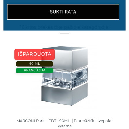
SUKTI RATĄ
16 kitos prekės toje pačioje kategorijoje:
IŠPARDUOTA
90 ML
PRANCŪZIJA
MARCONI Paris - EDT - 90ML. | Prancūziški kvepalai
vyrams