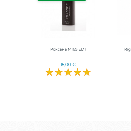
T IR
Роксана M169 EDT
Rig
AM
15,00 €