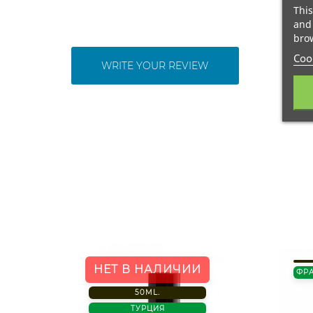
This
and 
brow
Cook
WRITE YOUR REVIEW
НЕТ В НАЛИЧИИ
ФР
50ML.
ТУРЦИЯ