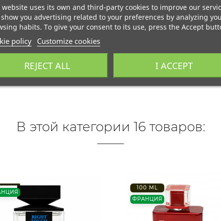
 website uses its own and third-party cookies to improve our servi
show you advertising related to your preferences by analyzing yo
sing habits. To give your consent to its use, press the Accept butt
ie policy
Customize cookies
REJECT ALL
I ACCEPT
В этой категории 16 товаров:
100 ML
АНЦИЯ
ФРАНЦИЯ