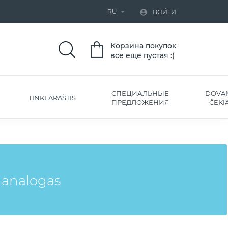
RU


ВОЙТИ
Корзина покупок
все еще пустая :(
СПЕЦИАЛЬНЫЕ
DOVA
TINKLARAŠTIS
ПРЕДЛОЖЕНИЯ
ČEKIA
analogas