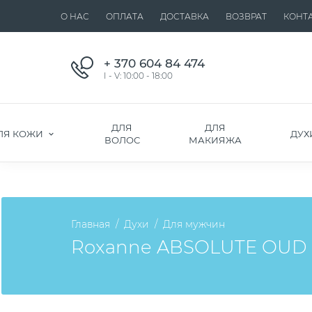
О НАС
ОПЛАТА
ДОСТАВКА
ВОЗВРАТ
КОНТ
+ 370 604 84 474
I - V: 10:00 - 18:00
ДЛЯ
ДЛЯ
ЛЯ КОЖИ
ДУХ
ВОЛОС
МАКИЯЖА
Главная
Духи
Для мужчин
Roxanne ABSOLUTE OUD E