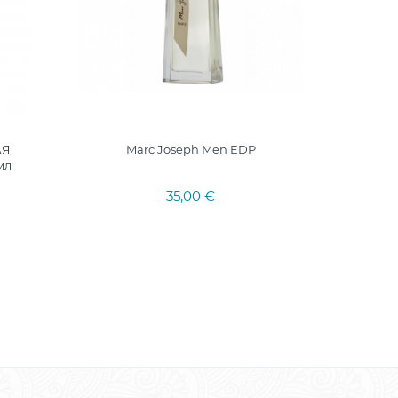
АЯ
Marc Joseph Men EDP
ГЛУБОКО
мл
35,00 €