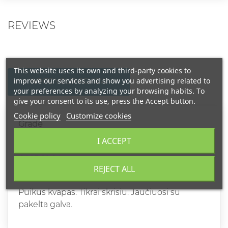
REVIEWS
This website uses its own and third-party cookies to
improve our services and show you advertising related to
WRITE YOUR REVIEW
your preferences by analyzing your browsing habits. To
give your consent to its use, press the Accept button.
Cookie policy
Customize cookies
Grade
I ACCEPT
SIGITAS
2023-12-14
REJECT ALL
ENERGIJOS BOMBA
Puikus kvapas. Tikrai skrisiu. Jaučiuosi su
pakelta galva.