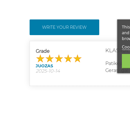
This
WRITE YOUR REVIEW
and 
brow
Cook
KLASIKA
Grade
Patikejau p
JUOZAS
Geras- gal 
2025-10-14