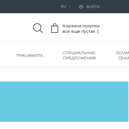
RU


ВОЙТИ
Корзина покупок
все еще пустая :(
СПЕЦИАЛЬНЫЕ
DOVA
TINKLARAŠTIS
ПРЕДЛОЖЕНИЯ
ČEKIA