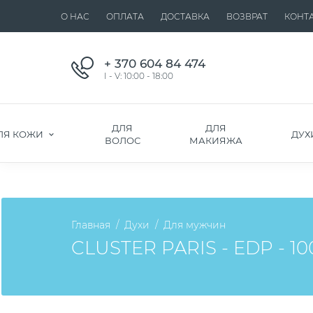
О НАС
ОПЛАТА
ДОСТАВКА
ВОЗВРАТ
КОНТ
+ 370 604 84 474
I - V: 10:00 - 18:00
ДЛЯ
ДЛЯ
ЛЯ КОЖИ
ДУХ
ВОЛОС
МАКИЯЖА
Главная
Духи
Для мужчин
CLUSTER PARIS - EDP - 100