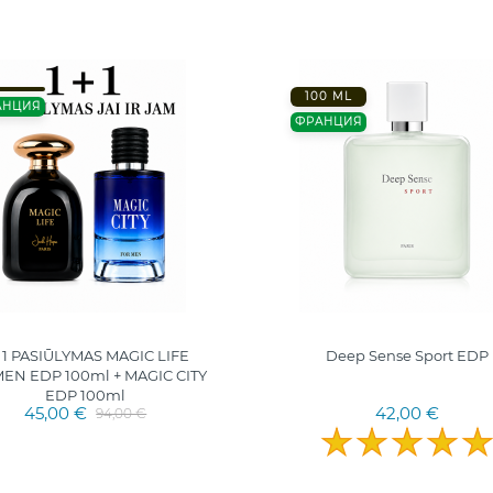
100 ML
АНЦИЯ
ФРАНЦИЯ
+ 1 PASIŪLYMAS MAGIC LIFE
Deep Sense Sport EDP
N EDP 100ml + MAGIC CITY
EDP 100ml
45,00 €
42,00 €
94,00 €