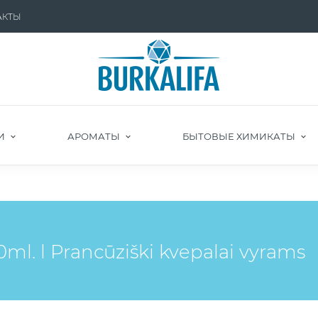
АКТЫ
И
АРОМАТЫ
БЫТОВЫЕ ХИМИКАТЫ
ml. l Pranсūziški kvepalai vyrams