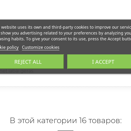
 website uses its own and third-party cookies to improve our servi
show you advertising related to your preferences by analyzing yo
sing habits. To give your consent to its use, press the Accept butt
ie policy
Customize cookies
REJECT ALL
I ACCEPT
atarimais, ir nesigailiu.
net labai geras.
В этой категории 16 товаров: