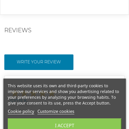
REVIEWS
WRITE YOUR REVIEW
This website uses its own and third-party cookies to
Grade
improve our services and show you advertising related to
your preferences by analyzing your browsing habits. To
GYTIS K.
give your consent to its use, press the Accept button.
2023-02-27
Cookie policy
Customize cookies
GERI
aciu, patiko, solidus vyriskas kvapas, ilgai islieka
I ACCEPT