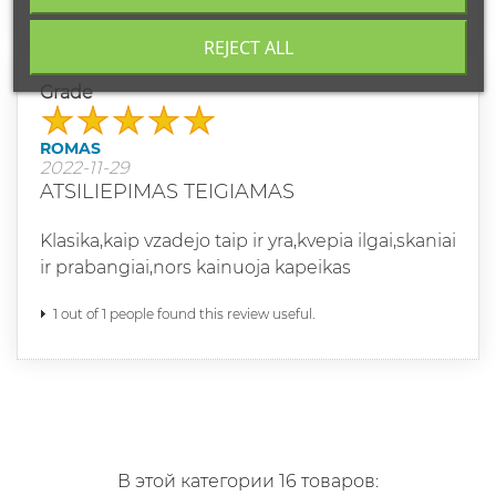
REJECT ALL
Grade
ROMAS
2022-11-29
ATSILIEPIMAS TEIGIAMAS
Klasika,kaip vzadejo taip ir yra,kvepia ilgai,skaniai
ir prabangiai,nors kainuoja kapeikas
1 out of 1 people found this review useful.
В этой категории 16 товаров: