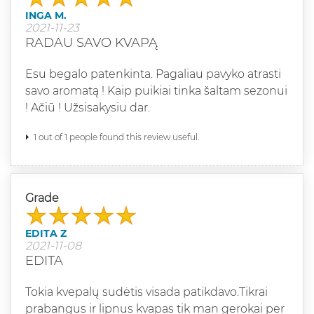
INGA M.
2021-11-23
RADAU SAVO KVAPĄ
Esu begalo patenkinta. Pagaliau pavyko atrasti
savo aromatą ! Kaip puikiai tinka šaltam sezonui
! Ačiū ! Užsisakysiu dar.
1 out of 1 people found this review useful.
Grade
EDITA Z
2021-11-08
EDITA
Tokia kvepalų sudėtis visada patikdavo.Tikrai
prabangus ir lipnus kvapas tik man gerokai per