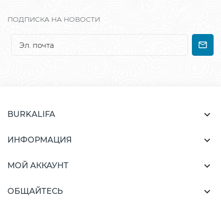
ПОДПИСКА НА НОВОСТИ

BURKALIFA

ИНФОРМАЦИЯ

МОЙ АККАУНТ

ОБЩАЙТЕСЬ