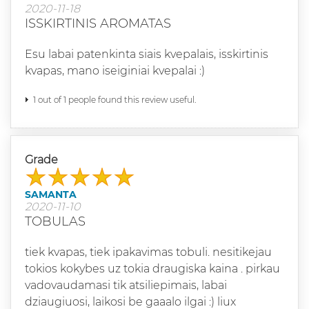
2020-11-18
ISSKIRTINIS AROMATAS
Esu labai patenkinta siais kvepalais, isskirtinis
kvapas, mano iseiginiai kvepalai :)
1 out of 1 people found this review useful.
Grade
SAMANTA
2020-11-10
TOBULAS
tiek kvapas, tiek ipakavimas tobuli. nesitikejau
tokios kokybes uz tokia draugiska kaina . pirkau
vadovaudamasi tik atsiliepimais, labai
dziaugiuosi, laikosi be gaaalo ilgai :) liux