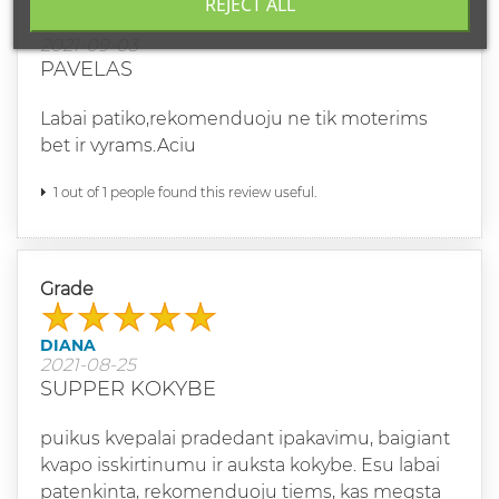
REJECT ALL
PAVELAS L
2021-09-03
PAVELAS
Labai patiko,rekomenduoju ne tik moterims
bet ir vyrams.Aciu
1 out of 1 people found this review useful.
Grade
DIANA
2021-08-25
SUPPER KOKYBE
puikus kvepalai pradedant ipakavimu, baigiant
kvapo isskirtinumu ir auksta kokybe. Esu labai
patenkinta, rekomenduoju tiems, kas megsta