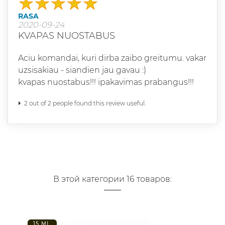
RASA
2020-09-24
KVAPAS NUOSTABUS
Aciu komandai, kuri dirba zaibo greitumu. vakar
uzsisakiau - siandien jau gavau :)
kvapas nuostabus!!! ipakavimas prabangus!!!
2 out of 2 people found this review useful.
В этой категории 16 товаров:
15 ML.