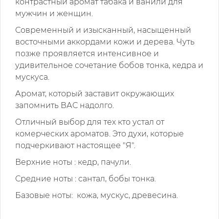
контрастный аромат табака и ванили для
мужчин и женщин.
Современный и изысканный, насыщенный
восточными аккордами кожи и дерева. Чуть
позже проявляется интенсивное и
удивительное сочетание бобов тонка, кедра и
мускуса.
Аромат, который заставит окружающих
запомнить ВАС надолго.
Отличный выбор для тех кто устал от
комерческих ароматов. Это духи, которые
подчеркивают настоящее "Я".
Верхние ноты : кедр, пачули.
Средние ноты : сантал, бобы тонка.
Базовые ноты:
кожа, мускус, древесина.