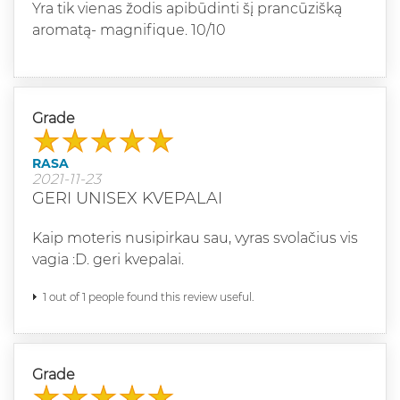
Yra tik vienas žodis apibūdinti šį prancūzišką
aromatą- magnifique. 10/10
Grade
RASA
2021-11-23
GERI UNISEX KVEPALAI
Kaip moteris nusipirkau sau, vyras svolačius vis
vagia :D. geri kvepalai.
1 out of 1 people found this review useful.
Grade