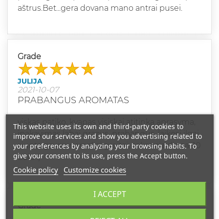
aštrus.Bet...gera dovana mano antrai pusei.
Grade
JULIJA
2021-10-07
PRABANGUS AROMATAS
viskas patiko, kvapas visiskai atitinka aprasyma,
This website uses its own and third-party cookies to
ipakavimas labai grazus, prabangus, laikosi ilgai,
improve our services and show you advertising related to
siunta gavau nerealiai greitai, sekancia diena. 10
your preferences by analyzing your browsing habits. To
give your consent to its use, press the Accept button.
balu :)
Cookie policy
Customize cookies
I ACCEPT
Grade