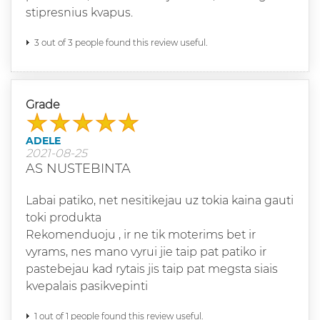
stipresnius kvapus.
3 out of 3 people found this review useful.
Grade
ADELE
2021-08-25
AS NUSTEBINTA
Labai patiko, net nesitikejau uz tokia kaina gauti
toki produkta
Rekomenduoju , ir ne tik moterims bet ir
vyrams, nes mano vyrui jie taip pat patiko ir
pastebejau kad rytais jis taip pat megsta siais
kvepalais pasikvepinti
1 out of 1 people found this review useful.