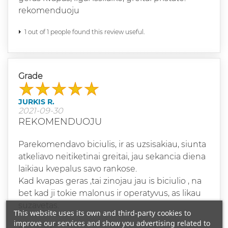
rekomenduoju
1 out of 1 people found this review useful.
Grade
JURKIS R.
2021-09-30
REKOMENDUOJU
Parekomendavo biciulis, ir as uzsisakiau, siunta
atkeliavo neitiketinai greitai, jau sekancia diena
laikiau kvepalus savo rankose.
Kad kvapas geras ,tai zinojau jau is biciulio , na
bet kad ji tokie malonus ir operatyvus, as likau
suzavetas.
This website uses its own and third-party cookies to
improve our services and show you advertising related to