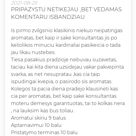
2021-08-25
PRIPAZYSTU NETIKEJAU ,BET VEDAMAS
KOMENTARU ISBANDZIAU
Is pirmo zvilgsnio klasikinis niekuo neipatingas
aromatas, bet kaip ir sake konsultantas jis po
keliolikos minuciu kardinaliai pasikeicia o tada
jau likau nustebes.
Tiesa pasakius pradzioje nebuvau suzavetas,
taciau kai kita diena uzsidejau vakar pakvepinta
svarka, as net nesupratau ,kas cia taip
ispudingai kvepia, o pasirodo sis aromatas.
Kolegos ta pacia diena pradejo klausineti kas
cia per aromatas, bet kaip sake konsultantas
moteru demesys garantuotas, tai to kolkas nera
, na lauksim kas bus toliau .
Aromatui skiriu 9 balus
Aptarnavimui 10 balu
Pristatymo terminas 10 balu