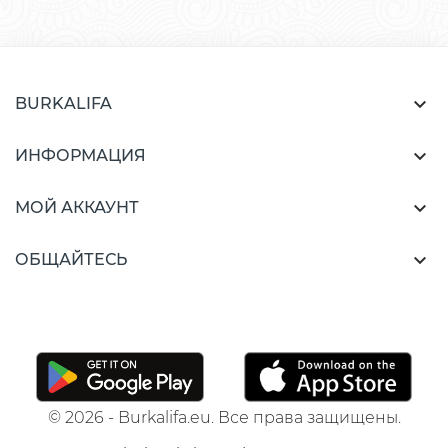

BURKALIFA

ИНФОРМАЦИЯ

МОЙ АККАУНТ

ОБЩАЙТЕСЬ
© 2026 - Burkalifa.eu. Все права защищены.