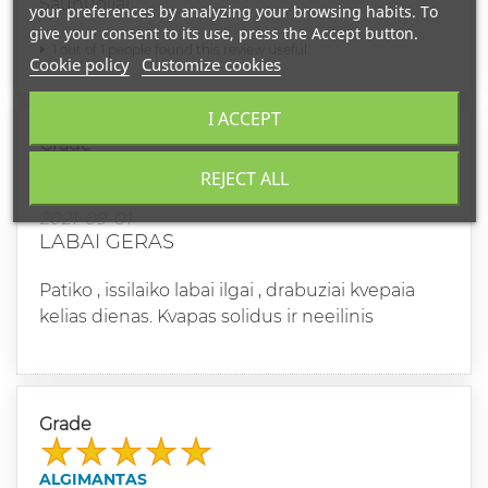
Saunuoliai
your preferences by analyzing your browsing habits. To
give your consent to its use, press the Accept button.
1 out of 1 people found this review useful.
Cookie policy
Customize cookies
I ACCEPT
Grade
REJECT ALL
ALGIRDAS
2021-09-01
LABAI GERAS
Patiko , issilaiko labai ilgai , drabuziai kvepaia
kelias dienas. Kvapas solidus ir neeilinis
Grade
ALGIMANTAS