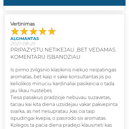
Vertinimas
ALGIMANTAS
2021-08-25
PRIPAZYSTU NETIKEJAU ,BET VEDAMAS
KOMENTARU ISBANDZIAU
Is pirmo zvilgsnio klasikinis niekuo neipatingas
aromatas, bet kaip ir sake konsultantas jis po
keliolikos minuciu kardinaliai pasikeicia o tada
jau likau nustebes.
Tiesa pasakius pradzioje nebuvau suzavetas,
taciau kai kita diena uzsidejau vakar pakvepinta
svarka, as net nesupratau ,kas cia taip
ispudingai kvepia, o pasirodo sis aromatas.
Kolegos ta pacia diena pradejo klausineti kas