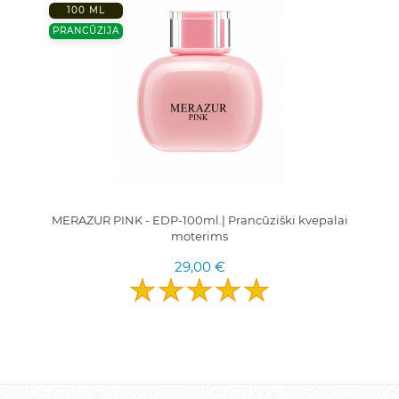
100 ML
PRANCŪZIJA
MERAZUR PINK - EDP-100ml.| Prancūziški kvepalai
moterims
29,00 €