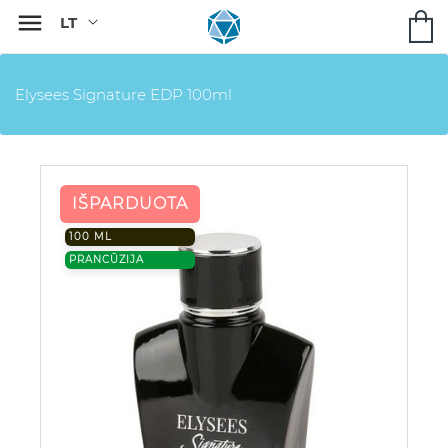

Elysees Signature EDP 100ml
IŠPARDUOTA
100 ML
PRANCŪZIJA