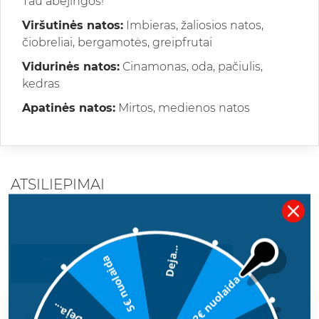
Tau abejingos!
Viršutinės natos:
Imbieras, žaliosios natos,
čiobreliai, bergamotės, greipfrutai
Vidurinės natos:
Cinamonas, oda, pačiulis,
kedras
Apatinės natos:
Mirtos, medienos natos
ATSILIEPIMAI
Deja...
5€ nuolaida
PARAŠYKITE SAVO ATSILIEPIMĄ
2€ nuolaida
Deja...