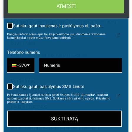
atkeliavo neitiketinai greitai, jau sekancia diena
ATMESTI
laikiau kvepalus savo rankose.
Kad kvapas geras ,tai zinojau jau is biciulio , na
bet kad ji tokie malonus ir operatyvus, as likau
Sutinku gauti naujienas ir pasiūlymus el. paštu.
suzavetas.
Daugiau informacijos apie tai, kaip tvarkome jūsų duomenis rinkodaros
komunikacijai, rasite mūsų Privatumo politikoje
Saunuoliai
Telefono numeris
1 iš 1 žmonių šis atsiliepimas yra naudingas.
+370
Vertinimas
Sutinku gauti pasiūlymus SMS žinute
Pažymėdamas šį laukelį sutinku gauti žinutes iš UAB „Burkalifa“, įskaitant
ALGIRDAS
automatizuotai siunčiamas SMS. Sutikimas nėra pirkimo sąlyga. Privatumo
2021-09-01
politika ir Taisyklės
LABAI GERAS
SUKTI RATĄ
Patiko , issilaiko labai ilgai , drabuziai kvepaia
kelias dienas. Kvapas solidus ir neeilinis