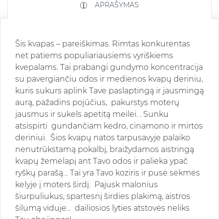
APRAŠYMAS
Šis kvapas – pareiškimas. Rimtas konkurentas
net patiems populiariausiems vyriškiems
kvepalams.
Tai prabangi gundymo koncentracija
su pavergiančiu odos ir medienos kvapų deriniu
,
kuris
sukurs aplink Tave paslaptingą ir jausmingą
aurą, pažadins pojūčius,
pakurstys moterų
jausmus ir sukels apetitą meilei. .
Sunku
atsispirti gundančiam kedro, cinamono ir mirtos
deriniui. Šios kvapų natos tarpusavyje palaiko
nenutrūkstamą pokalbį, braižydamos aistringą
kvapų žemėlapį ant Tavo odos ir palieka ypač
ryškų parašą… Tai yra Tavo koziris ir pusė sėkmės
kelyje į moters širdį.
Pajusk malonius
šiurpuliukus, spartesnį širdies plakimą, aistros
šilumą viduje... dailiosios lyties atstovės neliks