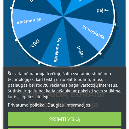
Vertinimas
Deja...
MANTAS
3€ nuolaida
2021-10-07
3€ nuolaida
GERAS
geras kvapas, ilgai issilaiko, greitai pristate.
5€ nuolaida
Deja...
rekomenduoju
Deja...
1 iš 1 žmonių šis atsiliepimas yra naudingas.
Ši svetainė naudoja trečiųjų šalių svetainių stebėjimo
technologijas, kad teiktų ir nuolat tobulintų mūsų
SUK RATĄ IR GAUK
Vertinimas
paslaugas bei rodytų reklamas pagal vartotojų interesus.
Sutinku ir galiu bet kada atšaukti ar pakeisti savo sutikimą,
NUOLAIDĄ EURAIS!
kuris įsigalios ateityje.
JURKIS R.
*Nuolaida galioja
2021-09-30
Privatumo politika
Daugiau informacijos
REKOMENDUOJU
apsipirkimams nuo 49 € !
PRIIMTI VISKĄ
Parekomendavo biciulis, ir as uzsisakiau, siunta