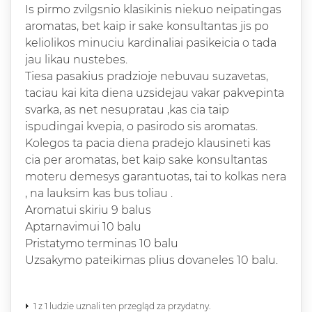
Is pirmo zvilgsnio klasikinis niekuo neipatingas
aromatas, bet kaip ir sake konsultantas jis po
keliolikos minuciu kardinaliai pasikeicia o tada
jau likau nustebes.
Tiesa pasakius pradzioje nebuvau suzavetas,
taciau kai kita diena uzsidejau vakar pakvepinta
svarka, as net nesupratau ,kas cia taip
ispudingai kvepia, o pasirodo sis aromatas.
Kolegos ta pacia diena pradejo klausineti kas
cia per aromatas, bet kaip sake konsultantas
moteru demesys garantuotas, tai to kolkas nera
, na lauksim kas bus toliau .
Aromatui skiriu 9 balus
Aptarnavimui 10 balu
Pristatymo terminas 10 balu
Uzsakymo pateikimas plius dovaneles 10 balu.
1 z 1 ludzie uznali ten przegląd za przydatny.