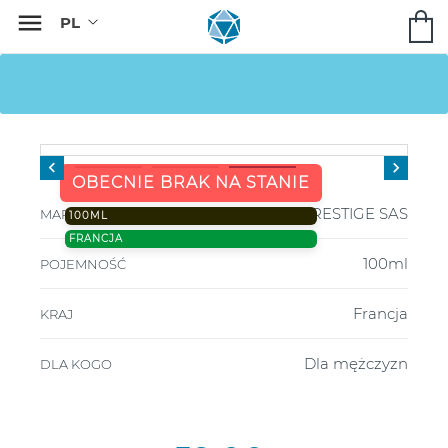



OBECNIE BRAK NA STANIE
PRESTIGE SAS
MARKA
100ML
FRANCJA
100ml
POJEMNOŚĆ
Francja
KRAJ
Dla mężczyzn
DLA KOGO