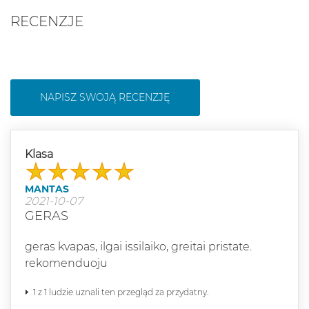
RECENZJE
NAPISZ SWOJĄ RECENZJĘ
Klasa
MANTAS
2021-10-07
GERAS
geras kvapas, ilgai issilaiko, greitai pristate.
rekomenduoju
1 z 1 ludzie uznali ten przegląd za przydatny.