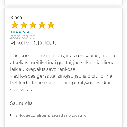
Klasa
JURKIS R.
2021-09-30
REKOMENDUOJU
Parekomendavo biciulis, ir as uzsisakiau, siunta
atkeliavo neitiketinai greitai, jau sekancia diena
laikiau kvepalus savo rankose.
Kad kvapas geras ,tai zinojau jau is biciulio , na
bet kad ji tokie malonus ir operatyvus, as likau
suzavetas.
Saunuoliai
1 z 1 ludzie uznali ten przegląd za przydatny.