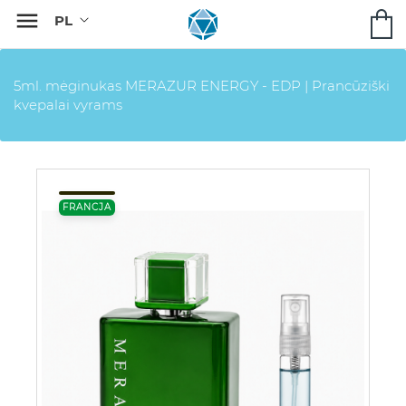

5ml. mėginukas MERAZUR ENERGY - EDP | Prancūziški
kvepalai vyrams
FRANCJA