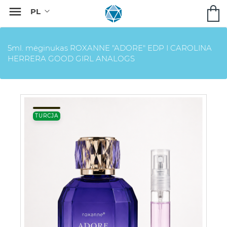

5ml. mėginukas ROXANNE "ADORE" EDP I CAROLINA
HERRERA GOOD GIRL ANALOGS
TURCJA