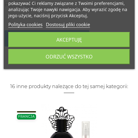
pokazywać Ci reklamy związane z Twoimi preferencjami,
RECENZJE
analizując Twoje nawyki nawigacja. Aby wyrazić zgodę na
jego użycie, naciśnij przycisk Akceptuj.
Polityka cookies
Dostosuj pliki cookie
NAPISZ SWOJĄ RECENZJĘ
AKCEPTUJĘ
ODRZUĆ WSZYSTKO
16 inne produkty należące do tej samej kategorii:
FRANCJA