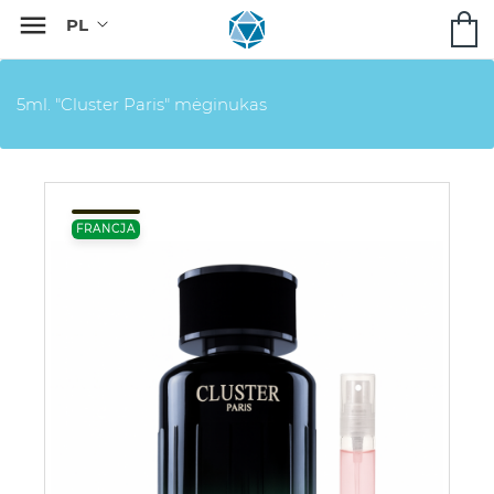

5ml. "Cluster Paris" mėginukas
FRANCJA