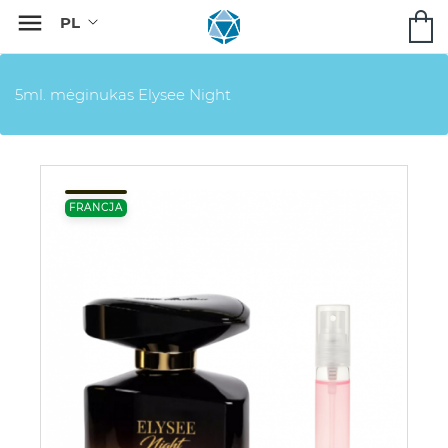

5ml. mėginukas Elysee Night
FRANCJA