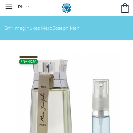

5ml. mėginukas Marc Joseph Men
FRANCJA