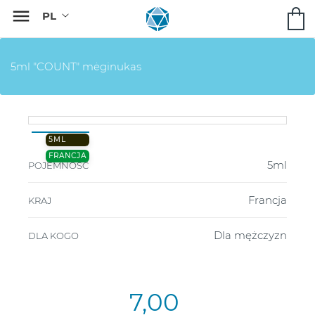

5ml "COUNT" mėginukas
5ML
FRANCJA
5ml
POJEMNOŚĆ
Francja
KRAJ
Dla mężczyzn
DLA KOGO
7,00